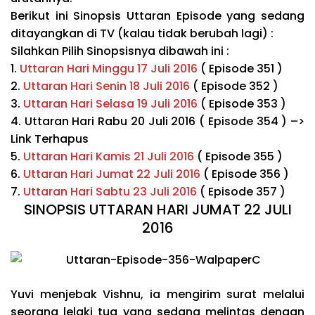
Berikut ini Sinopsis Uttaran Episode yang sedang
ditayangkan di TV (kalau tidak berubah lagi) :
Silahkan Pilih Sinopsisnya dibawah ini :
1.
Uttaran Hari Minggu 17 Juli 2016
( Episode 351 )
2.
Uttaran Hari Senin 18 Juli 2016
( Episode 352 )
3.
Uttaran Hari Selasa 19 Juli 2016
( Episode 353 )
4. Uttaran Hari Rabu 20 Juli 2016 ( Episode 354 ) –>
Link Terhapus
5.
Uttaran Hari Kamis 21 Juli 2016
( Episode 355 )
6.
Uttaran Hari Jumat 22 Juli 2016
( Episode 356 )
7.
Uttaran Hari Sabtu 23 Juli 2016
( Episode 357 )
SINOPSIS UTTARAN HARI JUMAT 22 JULI
2016
Yuvi menjebak Vishnu, ia mengirim surat melalui
seorang lelaki tua yang sedang melintas dengan