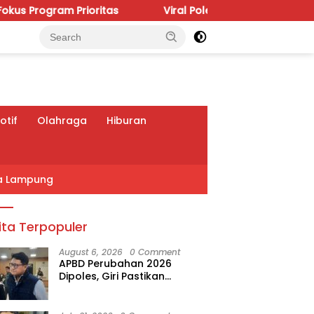
oritas
Viral Polemik IGD RSUDAM, Budhi Condrowati 
tif
Olahraga
Hiburan
a Lampung
ita Terpopuler
August 6, 2026
0 Comment
APBD Perubahan 2026
Dipoles, Giri Pastikan
Anggaran Fokus Program
Prioritas
r Kebisingan, Keluarga
Surplus Ekspor Jangan
D