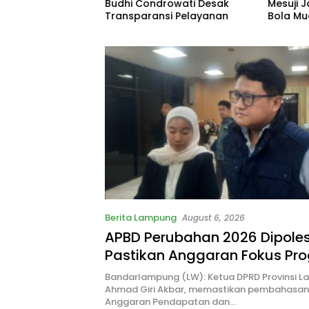
i Pastikan
Budhi Condrowati Desak
Mesuji 
Fokus Program
Transparansi Pelayanan
Bola M
Berita Lampung
August 6, 2026
APBD Perubahan 2026 Dipoles,
Pastikan Anggaran Fokus Pr
Prioritas
Bandarlampung (LW): Ketua DPRD Provinsi L
Ahmad Giri Akbar, memastikan pembahasa
Anggaran Pendapatan dan…