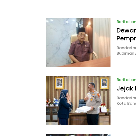
Adil dan
Berita L
Dewan 
Pempr
Bandarla
Budiman 
Berita L
Jejak 
Bandarlam
Kota Ban