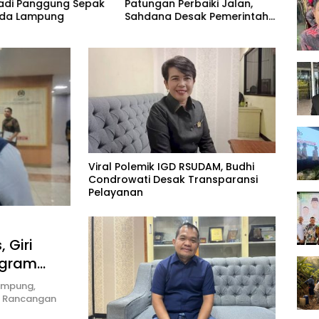
Patungan Perbaiki Jalan,
Peng
Jadi Panggung Sepak
Sahdana Desak Pemerintah
uda Lampung
Jangan Tutup Mata
Viral Polemik IGD RSUDAM, Budhi
Condrowati Desak Transparansi
Pelayanan
 Giri
ogram
ampung,
n Rancangan