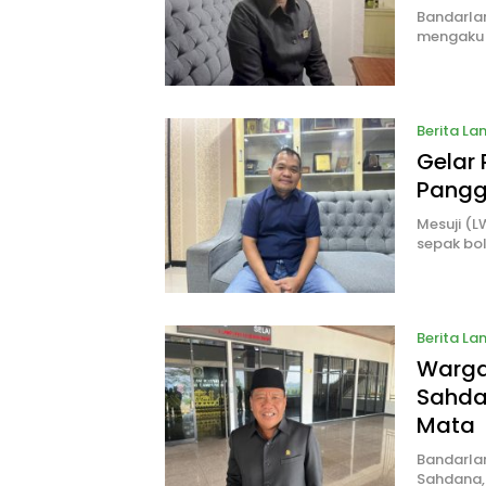
Bandarlam
mengaku 
Berita L
Gelar 
Pangg
Mesuji (L
sepak bol
Berita L
Warga
Sahda
Mata
Bandarla
Sahdana,