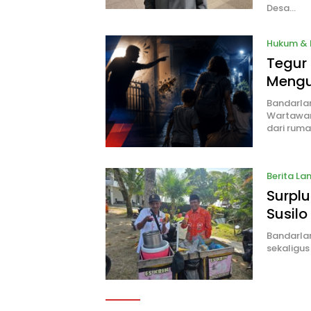
Desa…
Hukum & 
Tegur 
Mengu
Bandarlam
Wartawan
dari rum
Berita L
Surpl
Susilo
Bandarlam
sekaligus