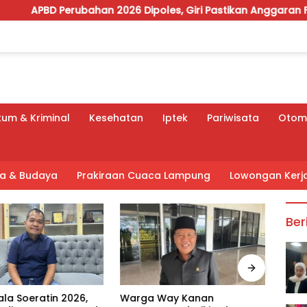
ahan 2026 Dipoles, Giri Pastikan Anggaran Fokus Program Pri
um & Kriminal
Kesehatan
Iptek
Pariwisata
Otomo
tra & Budaya
Prakiraan Cuaca Lampung
Lowongan Kerj
Ber
Warga Way Kanan
Tegu
ala Soeratin 2026,