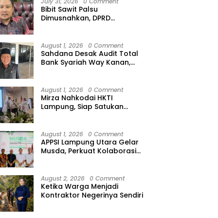
July 31, 2026
0 Comment
urus PWI Mengungsi
Sekadar Angka, Heni Susilo
T
Bibit Sawit Palsu
Dorong Hilirisasi
J
Dimusnahkan, DPRD
H
Lampung Minta Peredaran
Ilegal Dibersihkan
August 1, 2026
0 Comment
Sahdana Desak Audit Total
Bank Syariah Way Kanan,
Minta Dirut hingga Jajaran
Diperiksa
August 1, 2026
0 Comment
Mirza Nahkodai HKTI
Lampung, Siap Satukan
Kekuatan Petani Hadapi
Kemarau
August 1, 2026
0 Comment
APPSI Lampung Utara Gelar
Musda, Perkuat Kolaborasi
Pedagang Pasar Menuju
Indonesia Maju dan
Bermartabat
August 2, 2026
0 Comment
Ketika Warga Menjadi
Kontraktor Negerinya Sendiri