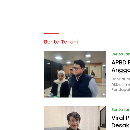
Lampungway.com
Berita Terkini
Berita L
APBD P
Angga
Bandarla
Akbar, m
Pendapa
Berita L
Viral 
Desak