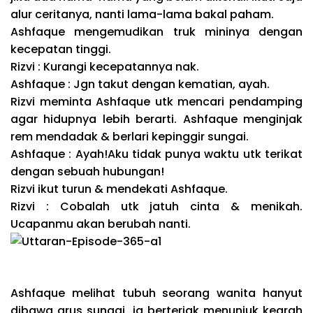
alur ceritanya, nanti lama-lama bakal paham.
Ashfaque mengemudikan truk mininya dengan
kecepatan tinggi.
Rizvi : Kurangi kecepatannya nak.
Ashfaque : Jgn takut dengan kematian, ayah.
Rizvi meminta Ashfaque utk mencari pendamping
agar hidupnya lebih berarti. Ashfaque menginjak
rem mendadak & berlari kepinggir sungai.
Ashfaque : Ayah!Aku tidak punya waktu utk terikat
dengan sebuah hubungan!
Rizvi ikut turun & mendekati Ashfaque.
Rizvi : Cobalah utk jatuh cinta & menikah.
Ucapanmu akan berubah nanti.
Ashfaque melihat tubuh seorang wanita hanyut
dibawa arus sungai, ia berteriak menunjuk kearah