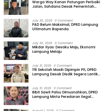
Warga Way Kanan Patungan Perbaiki
Jalan, Sahdana Desak Pemerintah
Jangan Tutup Mata
July 30, 2026
0 Comment
PAD Belum Maksimal, DPRD Lampung
Ultimatum Bapenda
July 30, 2026
0 Comment
Mikdar Ilyas: Desaku Maju, Ekonomi
Lampung Melaju
July 31, 2026
0 Comment
116 Sekolah Masih Dipimpin Plt, DPRD
Lampung Desak Disdik Segera Lantik
Kepsek Definitif
July 31, 2026
0 Comment
Bibit Sawit Palsu Dimusnahkan, DPRD
Lampung Minta Peredaran Ilegal
Dibersihkan
August 1, 2026
0 Comment