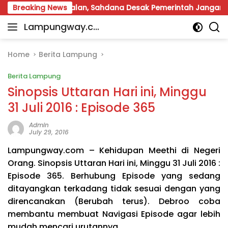
Skip
erbaiki Jalan, Sahdana Desak Pemerintah Jangan Tutup Ma
Breaking News
to
Lampungway.co
content
Portal
m
Berita
Daerah
Home
Berita Lampung
Lampung
Berita Lampung
Terpercaya
dan
Sinopsis Uttaran Hari ini, Minggu
Terupdate
31 Juli 2016 : Episode 365
Admin
July 29, 2016
Lampungway.com – Kehidupan Meethi di Negeri
Orang. Sinopsis Uttaran Hari ini, Minggu 31 Juli 2016 :
Episode 365. Berhubung Episode yang sedang
ditayangkan terkadang tidak sesuai dengan yang
direncanakan (Berubah terus). Debroo coba
membantu membuat Navigasi Episode agar lebih
mudah mencari urutannya.