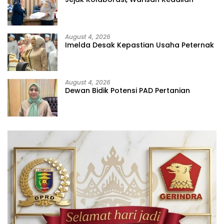
August 4, 2026
Imelda Desak Kepastian Usaha Peternak
August 4, 2026
Dewan Bidik Potensi PAD Pertanian