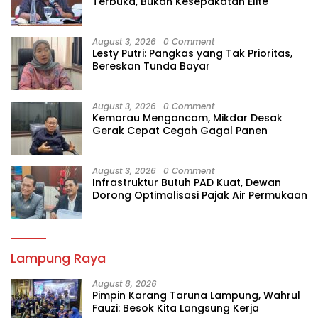
Terbuka, Bukan Kesepakatan Elite
August 3, 2026
0 Comment
Lesty Putri: Pangkas yang Tak Prioritas,
Bereskan Tunda Bayar
August 3, 2026
0 Comment
Kemarau Mengancam, Mikdar Desak
Gerak Cepat Cegah Gagal Panen
August 3, 2026
0 Comment
Infrastruktur Butuh PAD Kuat, Dewan
Dorong Optimalisasi Pajak Air Permukaan
Lampung Raya
August 8, 2026
Pimpin Karang Taruna Lampung, Wahrul
Fauzi: Besok Kita Langsung Kerja