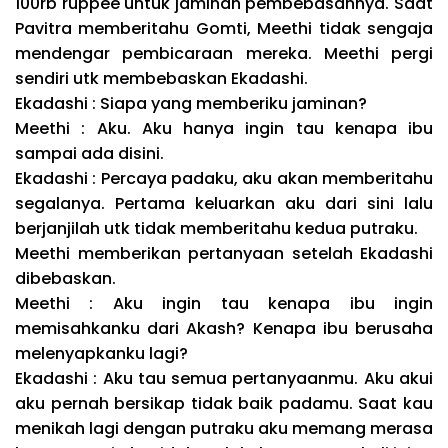
100rb ruppee untuk jaminan pembebasannya. Saat
Pavitra memberitahu Gomti, Meethi tidak sengaja
mendengar pembicaraan mereka. Meethi pergi
sendiri utk membebaskan Ekadashi.
Ekadashi : Siapa yang memberiku jaminan?
Meethi : Aku. Aku hanya ingin tau kenapa ibu
sampai ada disini.
Ekadashi : Percaya padaku, aku akan memberitahu
segalanya. Pertama keluarkan aku dari sini lalu
berjanjilah utk tidak memberitahu kedua putraku.
Meethi memberikan pertanyaan setelah Ekadashi
dibebaskan.
Meethi : Aku ingin tau kenapa ibu ingin
memisahkanku dari Akash? Kenapa ibu berusaha
melenyapkanku lagi?
Ekadashi : Aku tau semua pertanyaanmu. Aku akui
aku pernah bersikap tidak baik padamu. Saat kau
menikah lagi dengan putraku aku memang merasa