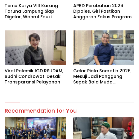
Temu Karya VIII Karang
APBD Perubahan 2026
Taruna Lampung Siap
Dipoles, Giri Pastikan
Digelar, Wahrul Fauzi
Anggaran Fokus Program
Silalahi Calon Tunggal
Prioritas
Viral Polemik IGD RSUDAM,
Gelar Piala Soeratin 2026,
Budhi Condrowati Desak
Mesuji Jadi Panggung
Transparansi Pelayanan
Sepak Bola Muda
Lampung
Recommendation for You