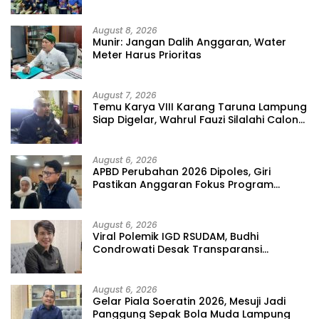
August 8, 2026
Munir: Jangan Dalih Anggaran, Water
Meter Harus Prioritas
August 7, 2026
Temu Karya VIII Karang Taruna Lampung
Siap Digelar, Wahrul Fauzi Silalahi Calon
Tunggal
August 6, 2026
APBD Perubahan 2026 Dipoles, Giri
Pastikan Anggaran Fokus Program
Prioritas
August 6, 2026
Viral Polemik IGD RSUDAM, Budhi
Condrowati Desak Transparansi
Pelayanan
August 6, 2026
Gelar Piala Soeratin 2026, Mesuji Jadi
Panggung Sepak Bola Muda Lampung