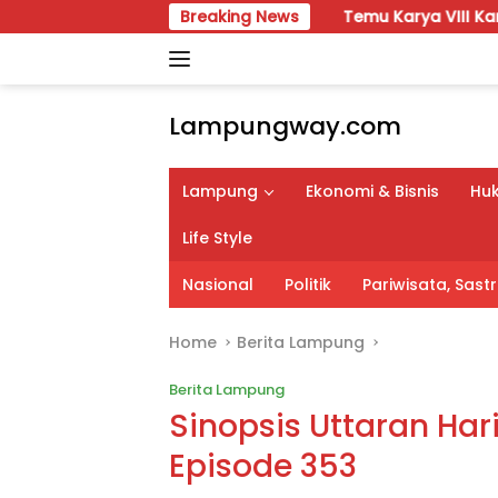
Skip
Breaking News
Temu Karya VIII Karang Taruna Lampu
to
content
Lampungway.com
Portal
Berita
Lampung
Ekonomi & Bisnis
Huk
Daerah
Lampung
Life Style
Terpercaya
dan
Nasional
Politik
Pariwisata, Sas
Terupdate
Home
Berita Lampung
Berita Lampung
Sinopsis Uttaran Hari 
Episode 353