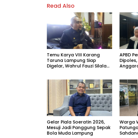
Read Also
Temu Karya VIII Karang
APBD Pe
Taruna Lampung Siap
Dipoles,
Digelar, Wahrul Fauzi Silalahi
Anggara
Calon Tunggal
Prioritas
Gelar Piala Soeratin 2026,
Warga 
Mesuji Jadi Panggung Sepak
Patungan
Bola Muda Lampung
Sahdana