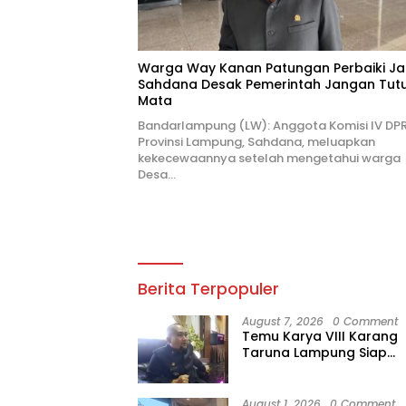
Warga Way Kanan Patungan Perbaiki Ja
Sahdana Desak Pemerintah Jangan Tut
Mata
Bandarlampung (LW): Anggota Komisi IV DP
Provinsi Lampung, Sahdana, meluapkan
kekecewaannya setelah mengetahui warga
Desa…
Berita Terpopuler
August 7, 2026
0 Comment
Temu Karya VIII Karang
Taruna Lampung Siap
Digelar, Wahrul Fauzi
Silalahi Calon Tunggal
August 1, 2026
0 Comment