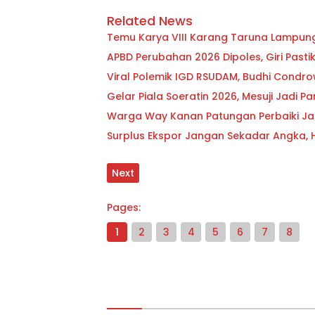
Related News
Temu Karya VIII Karang Taruna Lampung S
APBD Perubahan 2026 Dipoles, Giri Past
Viral Polemik IGD RSUDAM, Budhi Condr
Gelar Piala Soeratin 2026, Mesuji Jadi
Warga Way Kanan Patungan Perbaiki Ja
Surplus Ekspor Jangan Sekadar Angka, Hen
Next
Pages:
1
2
3
4
5
6
7
8