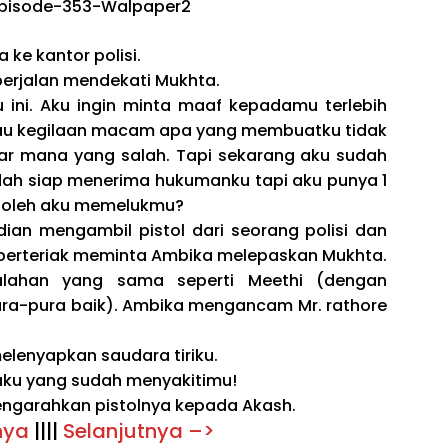
ke kantor polisi.
berjalan mendekati Mukhta.
ini. Aku ingin minta maaf kepadamu terlebih
 tau kegilaan macam apa yang membuatku tidak
 mana yang salah. Tapi sekarang aku sudah
dah siap menerima hukumanku tapi aku punya 1
 Boleh aku memelukmu?
an mengambil pistol dari seorang polisi dan
erteriak meminta Ambika melepaskan Mukhta.
alahan yang sama seperti Meethi (dengan
ra-pura baik). Ambika mengancam Mr. rathore
elenyapkan saudara tiriku.
 aku yang sudah menyakitimu!
garahkan pistolnya kepada Akash.
nya
||||
Selanjutnya –>