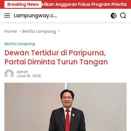
Skip
, Giri Pastikan Anggaran Fokus Program Prioritas
Breaking News
Vir
to
Lampungway.co
content
Portal
m
Berita
Daerah
Home
Berita Lampung
Lampung
Berita Lampung
Terpercaya
dan
Dewan Tertidur di Paripurna,
Terupdate
Partai Diminta Turun Tangan
Admin
June 18, 2026