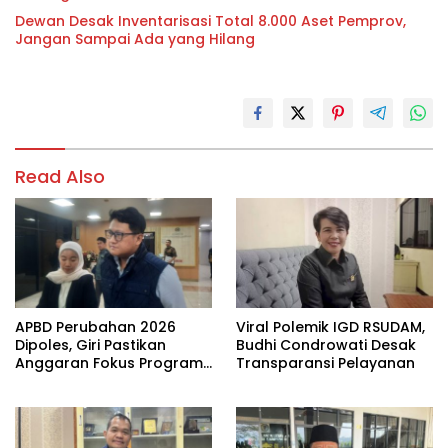
Dewan Desak Inventarisasi Total 8.000 Aset Pemprov,
Jangan Sampai Ada yang Hilang
Read Also
APBD Perubahan 2026
Viral Polemik IGD RSUDAM,
Dipoles, Giri Pastikan
Budhi Condrowati Desak
Anggaran Fokus Program
Transparansi Pelayanan
Prioritas