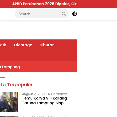
6 Dipoles, Giri Pastikan Anggaran Fokus Program Prioritas
tif
Olahraga
Hiburan
a Lampung
ita Terpopuler
August 7, 2026
0 Comment
Temu Karya VIII Karang
Taruna Lampung Siap
Digelar, Wahrul Fauzi Silalahi
Calon Tunggal