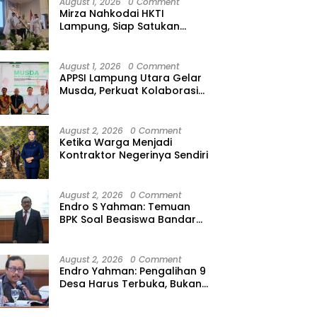
August 1, 2026
0 Comment
Mirza Nahkodai HKTI
Lampung, Siap Satukan
Kekuatan Petani Hadapi
Kemarau
August 1, 2026
0 Comment
APPSI Lampung Utara Gelar
Musda, Perkuat Kolaborasi
Pedagang Pasar Menuju
Indonesia Maju dan
Bermartabat
August 2, 2026
0 Comment
Ketika Warga Menjadi
Kontraktor Negerinya Sendiri
August 2, 2026
0 Comment
Endro S Yahman: Temuan
BPK Soal Beasiswa Bandar
Lampung Bukti Gagalnya
Tata Kelola Berlapis
August 2, 2026
0 Comment
Endro Yahman: Pengalihan 9
Desa Harus Terbuka, Bukan
Kesepakatan Elite