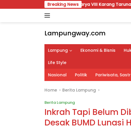
Skip
Temu Karya VIII Karang Taruna Lampung Siap Digelar, Wa
Breaking News
to
content
Lampungway.com
Portal
Berita
Lampung
Ekonomi & Bisnis
Huk
Daerah
Lampung
Life Style
Terpercaya
dan
Nasional
Politik
Pariwisata, Sas
Terupdate
Home
Berita Lampung
Berita Lampung
Inkrah Tapi Belum D
Desak BUMD Lunasi H