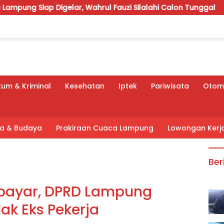
hrul Fauzi Silalahi Calon Tunggal
APBD Perubahan 202
um & Kriminal
Kesehatan
Iptek
Pariwisata
Otomo
tra & Budaya
Prakiraan Cuaca Lampung
Lowongan Kerj
Ber
ibayar, DPRD Lampung
ak Eks Pekerja