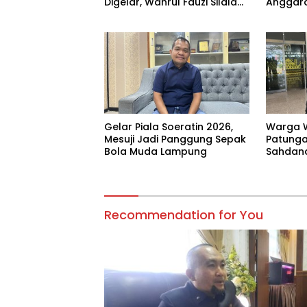
Digelar, Wahrul Fauzi Silalahi
Anggara
Calon Tunggal
Prioritas
Gelar Piala Soeratin 2026,
Warga 
Mesuji Jadi Panggung Sepak
Patungan
Bola Muda Lampung
Sahdana
Jangan 
Recommendation for You