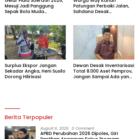
Gelar Piala Soeratin 2026,
Warga Way Kanan
Mesuji Jadi Panggung
Patungan Perbaiki Jalan,
Sepak Bola Muda
Sahdana Desak
Lampung
Pemerintah Jangan Tutup
Mata
Surplus Ekspor Jangan
Dewan Desak Inventarisasi
Sekadar Angka, Heni Susilo
Total 8.000 Aset Pemprov,
Dorong Hilirisasi
Jangan Sampai Ada yang
Hilang
Berita Terpopuler
August 6, 2026
0 Comment
APBD Perubahan 2026 Dipoles, Giri
Pastikan Anggaran Fokus Program