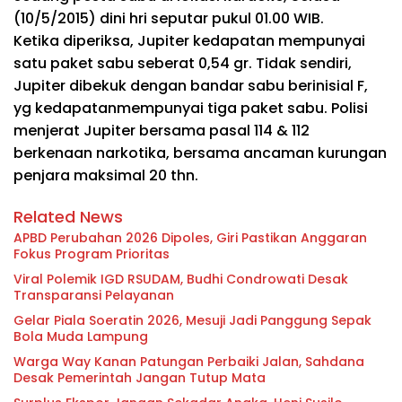
(10/5/2015) dini
hri
seputar
pukul 01.00 WIB.
Ketika
diperiksa, Jupiter kedapatan
mempunyai
satu paket sabu seberat 0,54
gr
.
Tidak
sendiri,
Jupiter
dibekuk
dengan
bandar sabu berinisial F,
yg
kedapatan
mempunyai
tiga paket sabu. Polisi
menjerat Jupiter
bersama
pasal 114
&
112
berkenaan
narkotika,
bersama
ancaman kurungan
penjara maksimal 20
thn
.
Related News
APBD Perubahan 2026 Dipoles, Giri Pastikan Anggaran
Fokus Program Prioritas
Viral Polemik IGD RSUDAM, Budhi Condrowati Desak
Transparansi Pelayanan
Gelar Piala Soeratin 2026, Mesuji Jadi Panggung Sepak
Bola Muda Lampung
Warga Way Kanan Patungan Perbaiki Jalan, Sahdana
Desak Pemerintah Jangan Tutup Mata