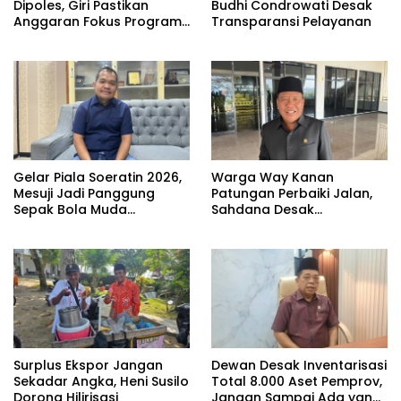
Dipoles, Giri Pastikan
Budhi Condrowati Desak
Anggaran Fokus Program
Transparansi Pelayanan
Prioritas
Gelar Piala Soeratin 2026,
Warga Way Kanan
Mesuji Jadi Panggung
Patungan Perbaiki Jalan,
Sepak Bola Muda
Sahdana Desak
Lampung
Pemerintah Jangan Tutup
Mata
Surplus Ekspor Jangan
Dewan Desak Inventarisasi
Sekadar Angka, Heni Susilo
Total 8.000 Aset Pemprov,
Dorong Hilirisasi
Jangan Sampai Ada yang