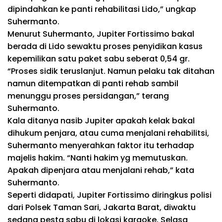
dipindahkan ke panti rehabilitasi Lido,” ungkap
Suhermanto.
Menurut Suhermanto, Jupiter Fortissimo
bakal
berada di Lido
sewaktu
proses penyidikan kasus
kepemilikan satu paket sabu seberat 0,54
gr
.
“Proses sidik
terus
lanjut.
Namun
pelaku
tak
ditahan
namun
ditempatkan di panti rehab sambil
menunggu proses persidangan,”
terang
Suhermanto.
Kala
ditanya nasib Jupiter apakah
kelak
bakal
dihukum penjara, atau
cuma
menjalani rehabilitsi,
Suhermanto menyerahkan
faktor
itu
terhadap
majelis hakim. “Nanti hakim
yg
memutuskan.
Apakah dipenjara atau menjalani rehab,” kata
Suhermanto.
Seperti
didapati
, Jupiter Fortissimo
diringkus
polisi
dari Polsek Taman Sari, Jakarta Barat,
diwaktu
sedang pesta sabu di
lokasi
karaoke, Selasa