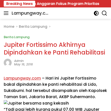
Skip
ri Pastikan Anggaran Fokus Program Prioritas
Breaking News
Viral 
to
Lampungway.co
content
Portal
m
Berita
Daerah
Home
Berita Lampung
Lampung
Berita Lampung
Terpercaya
dan
Jupiter Fortissimo Akhirnya
Terupdate
Dipindahkan ke Panti Rehabilitasi
Admin
May 16, 2016
Lampungway.com
– Hari
ini Jupiter Fortissimo
bakal
dipindahkan ke panti rehabilitasi di Lido,
Sukabumi.
hal tersebut
disampaikan
oleh Kapolsek
Taman Sari, Jakarta Barat, AKBP Suhermanto.
“Tadi pagi
lebih kurang
pukul 07.00 WIB Juputer