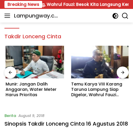
Skip
una Lampung, Wahrul Fauzi: Besok Kita Langsung Kerja
Breaking News
to
Lampungway.co
content
Portal
m
Berita
Daerah
Takdir Lonceng Cinta
Lampung
Terpercaya
dan
Terupdate
Munir: Jangan Dalih
Temu Karya VIII Karang
Anggaran, Water Meter
Taruna Lampung Siap
Harus Prioritas
Digelar, Wahrul Fauzi
Silalahi Calon Tunggal
Berita
August 9, 2018
Sinopsis Takdir Lonceng Cinta 16 Agustus 2018