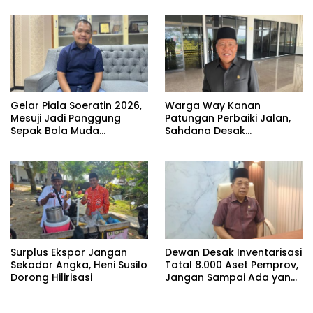
Gelar Piala Soeratin 2026,
Warga Way Kanan
Mesuji Jadi Panggung
Patungan Perbaiki Jalan,
Sepak Bola Muda
Sahdana Desak
Lampung
Pemerintah Jangan Tutup
Mata
Surplus Ekspor Jangan
Dewan Desak Inventarisasi
Sekadar Angka, Heni Susilo
Total 8.000 Aset Pemprov,
Dorong Hilirisasi
Jangan Sampai Ada yang
Hilang