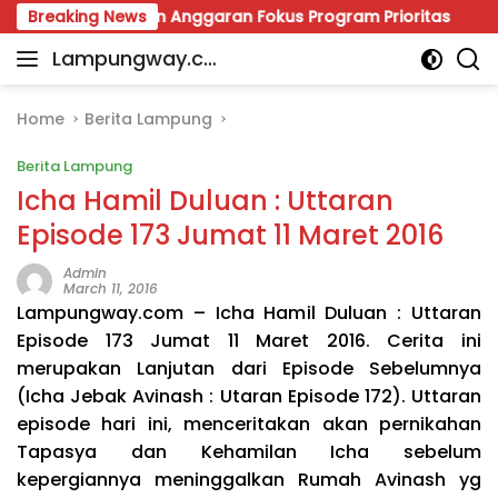
Skip
i Pastikan Anggaran Fokus Program Prioritas
Breaking News
Viral P
to
Lampungway.co
content
Portal
m
Berita
Daerah
Home
Berita Lampung
Lampung
Berita Lampung
Terpercaya
dan
Icha Hamil Duluan : Uttaran
Terupdate
Episode 173 Jumat 11 Maret 2016
Admin
March 11, 2016
Lampungway.com – Icha Hamil Duluan : Uttaran
Episode 173 Jumat 11 Maret 2016. Cerita ini
merupakan Lanjutan dari Episode Sebelumnya
(Icha Jebak Avinash : Utaran Episode 172). Uttaran
episode hari ini, menceritakan akan pernikahan
Tapasya dan Kehamilan Icha sebelum
kepergiannya meninggalkan Rumah Avinash yg