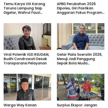
Temu Karya VIII Karang
APBD Perubahan 2026
Taruna Lampung Siap
Dipoles, Giri Pastikan
Digelar, Wahrul Fauzi
Anggaran Fokus Program
Silalahi Calon Tunggal
Prioritas
Viral Polemik IGD RSUDAM,
Gelar Piala Soeratin 2026,
Budhi Condrowati Desak
Mesuji Jadi Panggung
Transparansi Pelayanan
Sepak Bola Muda
Lampung
Warga Way Kanan
Surplus Ekspor Jangan