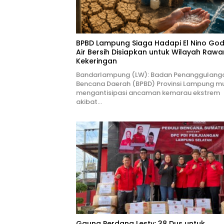
BPBD Lampung Siaga Hadapi El Nino Godz
Air Bersih Disiapkan untuk Wilayah Rawa
Kekeringan
Bandarlampung (LW): Badan Penanggulang
Bencana Daerah (BPBD) Provinsi Lampung mu
mengantisipasi ancaman kemarau ekstrem
akibat…
Gaung Perdana Lesty: 38 Dus untuk