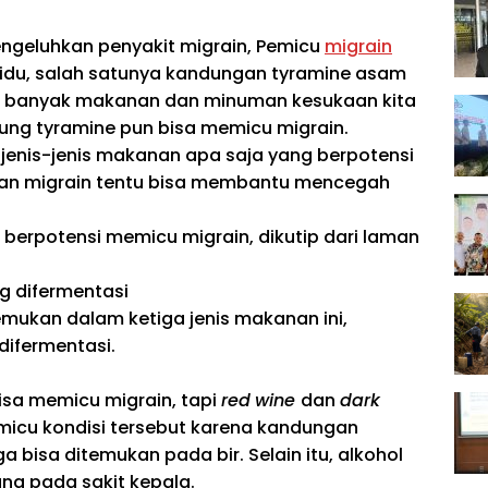
ngeluhkan penyakit migrain, Pemicu
migrain
idu, salah satunya kandungan tyramine asam
m banyak makanan dan minuman kesukaan kita
ng tyramine pun bisa memicu migrain
.
jenis-jenis makanan apa saja yang berpotensi
n migrain tentu bisa membantu mencegah
 berpotensi memicu migrain, dikutip dari laman
g difermentasi
emukan dalam ketiga jenis makanan ini,
ifermentasi.
isa memicu migrain, tapi
red
wine
dan
dark
micu kondisi tersebut karena kandungan
ga bisa ditemukan pada bir. Selain itu, alkohol
ng pada sakit kepala.