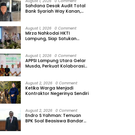
August 1, 2026
0 Comment
Sahdana Desak Audit Total
Bank Syariah Way Kanan,
Minta Dirut hingga Jajaran
Diperiksa
August 1, 2026
0 Comment
Mirza Nahkodai HKTI
Lampung, Siap Satukan
Kekuatan Petani Hadapi
Kemarau
August 1, 2026
0 Comment
APPSI Lampung Utara Gelar
Musda, Perkuat Kolaborasi
Pedagang Pasar Menuju
Indonesia Maju dan
Bermartabat
August 2, 2026
0 Comment
Ketika Warga Menjadi
Kontraktor Negerinya Sendiri
August 2, 2026
0 Comment
Endro S Yahman: Temuan
BPK Soal Beasiswa Bandar
Lampung Bukti Gagalnya
Tata Kelola Berlapis