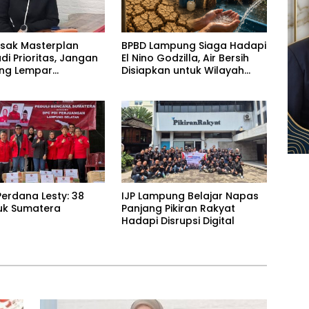
esak Masterplan
BPBD Lampung Siaga Hadapi
adi Prioritas, Jangan
El Nino Godzilla, Air Bersih
ling Lempar
Disiapkan untuk Wilayah
ng Jawab
Rawan Kekeringan
erdana Lesty: 38
IJP Lampung Belajar Napas
uk Sumatera
Panjang Pikiran Rakyat
Hadapi Disrupsi Digital