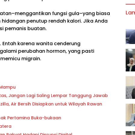
La
uatan–menggantikan fungsi gula–yang biasa
hidangan penutup rendah kalori. Jika Anda
si pemanis buatan.
 Entah karena wanita cenderung
galami perubahan hormon, yang pasti
 memicu migrain.
g Mampu
oritas, Jangan Lagi Saling Lempar Tanggung Jawab
lla, Air Bersih Disiapkan untuk Wilayah Rawan
esak Pertamina Buka-bukaan
atera
an Rakyat Hadapi Disrupsi Digital