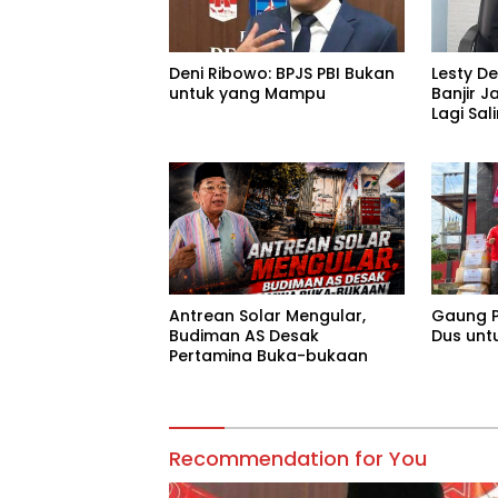
Deni Ribowo: BPJS PBI Bukan
Lesty D
untuk yang Mampu
Banjir J
Lagi Sa
Tanggu
Antrean Solar Mengular,
Gaung P
Budiman AS Desak
Dus unt
Pertamina Buka-bukaan
Recommendation for You