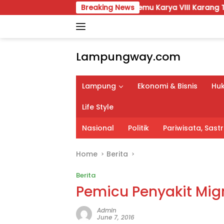
Skip
Temu Karya VIII Karang Taruna Lampung Sia
Breaking News
to
content
Lampungway.com
Portal
Berita
Lampung
Ekonomi & Bisnis
Huk
Daerah
Lampung
Life Style
Terpercaya
dan
Nasional
Politik
Pariwisata, Sas
Terupdate
Home
Berita
Berita
Pemicu Penyakit Mig
Admin
June 7, 2016