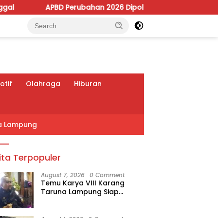
Perubahan 2026 Dipoles, Giri Pastikan Anggaran Fokus Progra
tif
Olahraga
Hiburan
a Lampung
ita Terpopuler
August 7, 2026
0 Comment
Temu Karya VIII Karang
Taruna Lampung Siap
Digelar, Wahrul Fauzi Silalahi
Calon Tunggal