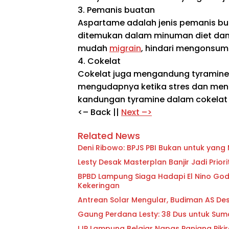
3. Pemanis buatan
Aspartame adalah jenis pemanis b
ditemukan dalam minuman diet dan 
mudah
migrain
, hindari mengonsum
4. Cokelat
Cokelat juga mengandung tyramine.
mengudapnya ketika stres dan men
kandungan tyramine dalam cokelat
<– Back ||
Next –>
Related News
Deni Ribowo: BPJS PBI Bukan untuk yan
Lesty Desak Masterplan Banjir Jadi Pri
BPBD Lampung Siaga Hadapi El Nino Godzi
Kekeringan
Antrean Solar Mengular, Budiman AS D
Gaung Perdana Lesty: 38 Dus untuk Sum
IJP Lampung Belajar Napas Panjang Pikir