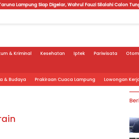
p Digelar, Wahrul Fauzi Silalahi Calon Tunggal
APBD 
um & Kriminal
Kesehatan
Iptek
Pariwisata
Otomo
tra & Budaya
Prakiraan Cuaca Lampung
Lowongan Kerj
Ber
rain