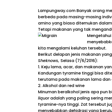
Lampungway.com
Banyak orang me
berbeda pada masing-masing indiv
amino yang biasa ditemukan dala
Tetapi makanan yang tak mengandu
Mengetahui 
menyebabka
kita mengalami keluhan tersebut.
Berikut delapan jenis makanan yang
Sheknows,
Selasa (7/6/2016):
1. Keju lama, acar, dan makanan yan
Kandungan tyramine tinggi bisa dit
terutama pada makanan lama dan d
2. Alkohol dan red wine
Minuman beralkohol jenis apa pun b
liquor
adalah yang paling sering me
tyramine-nya tinggi. Zat tersebut ju
menyebabkan dehidrasi yang beruju