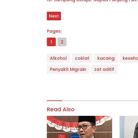
Next
Pages:
1
2
Alkohol
coklat
kacang
keseh
Penyakit Migrain
zat aditif
Read Also