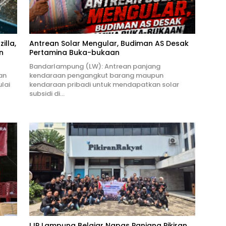
illa,
Antrean Solar Mengular, Budiman AS Desak
n
Pertamina Buka-bukaan
Bandarlampung (LW): Antrean panjang
an
kendaraan pengangkut barang maupun
lai
kendaraan pribadi untuk mendapatkan solar
subsidi di…
IJP Lampung Belajar Napas Panjang Pikiran