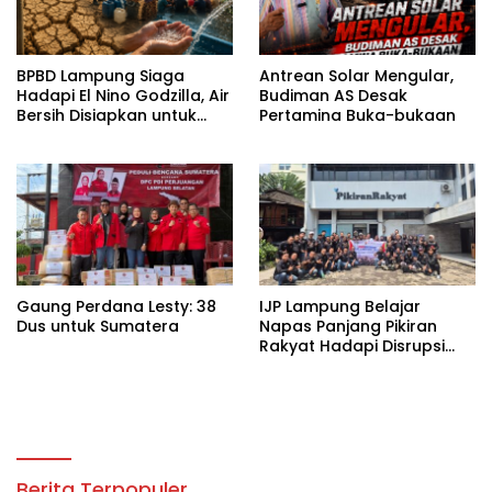
BPBD Lampung Siaga
Antrean Solar Mengular,
Hadapi El Nino Godzilla, Air
Budiman AS Desak
Bersih Disiapkan untuk
Pertamina Buka-bukaan
Wilayah Rawan
Kekeringan
Gaung Perdana Lesty: 38
IJP Lampung Belajar
Dus untuk Sumatera
Napas Panjang Pikiran
Rakyat Hadapi Disrupsi
Digital
Berita Terpopuler