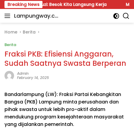
Skip
hrul Fauzi: Besok Kita Langsung Kerja
Breaking News
Munir: Jangan
to
Lampungway.co
content
Portal
m
Berita
Daerah
Home
Berita
Lampung
Berita
Terpercaya
dan
Fraksi PKB: Efisiensi Anggaran,
Terupdate
Sudah Saatnya Swasta Berperan
Admin
February 14, 2025
Bandarlampung (LW): Fraksi Partai Kebangkitan
Bangsa (PKB) Lampung minta perusahaan dan
pihak swasta untuk lebih pro-aktif dalam
mendukung program kesejahteraan masyarakat
yang dijalankan pemerintah.