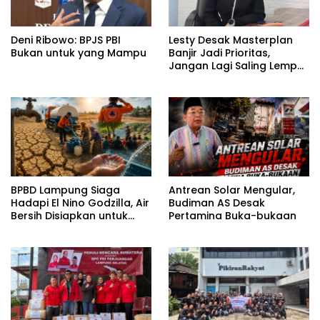
Deni Ribowo: BPJS PBI
Lesty Desak Masterplan
Bukan untuk yang Mampu
Banjir Jadi Prioritas,
Jangan Lagi Saling Lempar
Tanggung Jawab
BPBD Lampung Siaga
Antrean Solar Mengular,
Hadapi El Nino Godzilla, Air
Budiman AS Desak
Bersih Disiapkan untuk
Pertamina Buka-bukaan
Wilayah Rawan
Kekeringan