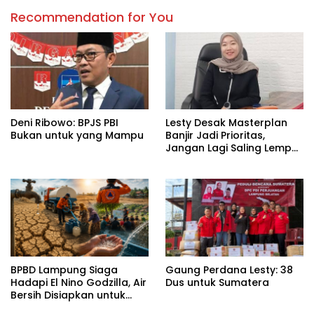
Recommendation for You
Deni Ribowo: BPJS PBI
Lesty Desak Masterplan
Bukan untuk yang Mampu
Banjir Jadi Prioritas,
Jangan Lagi Saling Lempar
Tanggung Jawab
BPBD Lampung Siaga
Gaung Perdana Lesty: 38
Hadapi El Nino Godzilla, Air
Dus untuk Sumatera
Bersih Disiapkan untuk
Wilayah Rawan