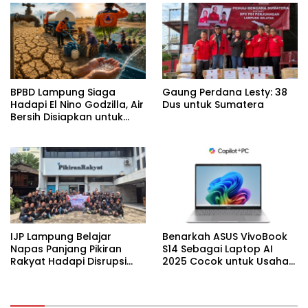
BPBD Lampung Siaga
Gaung Perdana Lesty: 38
Hadapi El Nino Godzilla, Air
Dus untuk Sumatera
Bersih Disiapkan untuk
Wilayah Rawan
Kekeringan
IJP Lampung Belajar
Benarkah ASUS VivoBook
Napas Panjang Pikiran
S14 Sebagai Laptop AI
Rakyat Hadapi Disrupsi
2025 Cocok untuk Usaha
Digital
Desain Grafis dan Digital?