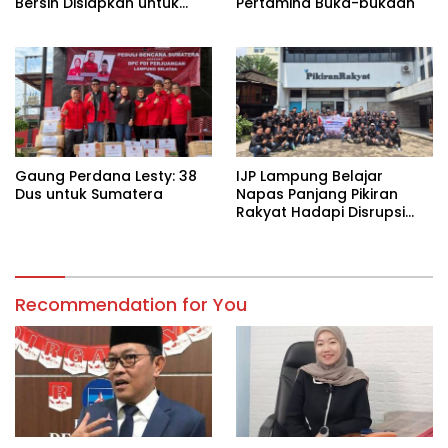
Bersih Disiapkan untuk
Pertamina Buka-bukaan
Wilayah Rawan
Kekeringan
Gaung Perdana Lesty: 38
IJP Lampung Belajar
Dus untuk Sumatera
Napas Panjang Pikiran
Rakyat Hadapi Disrupsi
Digital
Recommendation for You