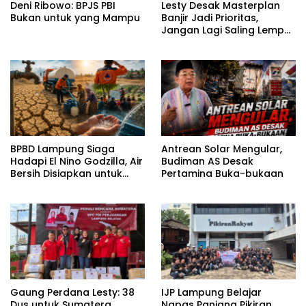
Deni Ribowo: BPJS PBI
Lesty Desak Masterplan
Bukan untuk yang Mampu
Banjir Jadi Prioritas,
Jangan Lagi Saling Lempar
Tanggung Jawab
BPBD Lampung Siaga
Antrean Solar Mengular,
Hadapi El Nino Godzilla, Air
Budiman AS Desak
Bersih Disiapkan untuk
Pertamina Buka-bukaan
Wilayah Rawan
Kekeringan
Gaung Perdana Lesty: 38
IJP Lampung Belajar
Dus untuk Sumatera
Napas Panjang Pikiran