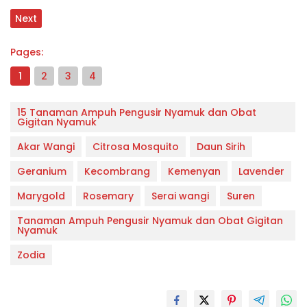
Next
Pages:
1
2
3
4
15 Tanaman Ampuh Pengusir Nyamuk dan Obat
Gigitan Nyamuk
Akar Wangi
Citrosa Mosquito
Daun Sirih
Geranium
Kecombrang
Kemenyan
Lavender
Marygold
Rosemary
Serai wangi
Suren
Tanaman Ampuh Pengusir Nyamuk dan Obat Gigitan
Nyamuk
Zodia