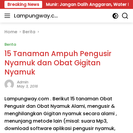
Skip
Kerja
Breaking News
Munir: Jangan Dalih Anggaran, Water Meter Haru
to
Lampungway.co
content
Portal
m
Berita
Daerah
Home
Berita
Lampung
Berita
Terpercaya
dan
15 Tanaman Ampuh Pengusir
Terupdate
Nyamuk dan Obat Gigitan
Nyamuk
Admin
May 3, 2016
Lampungway.com .
Berikut 15 tanaman Obat
Pengusir dan Obat Nyamuk Alami, mengusir &
menghilangkan Gigitan nyamuk secara alami ,
menunjang metode lain (misal: suara Mp3,
download software aplikasi pengusir nyamuk,