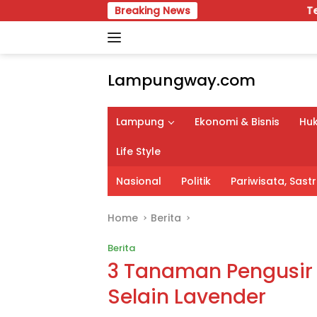
Skip
Breaking News
Temu Karya VIII Kara
to
content
Lampungway.com
Portal
Berita
Lampung
Ekonomi & Bisnis
Huk
Daerah
Lampung
Life Style
Terpercaya
dan
Nasional
Politik
Pariwisata, Sas
Terupdate
Home
Berita
Berita
3 Tanaman Pengusir
Selain Lavender