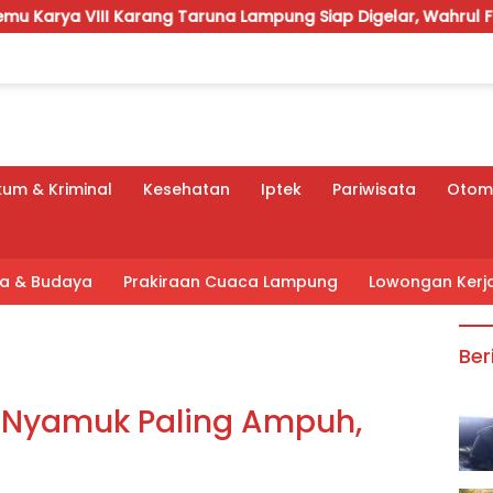
ng Taruna Lampung Siap Digelar, Wahrul Fauzi Silalahi Calon
um & Kriminal
Kesehatan
Iptek
Pariwisata
Otomo
tra & Budaya
Prakiraan Cuaca Lampung
Lowongan Kerj
Ber
 Nyamuk Paling Ampuh,