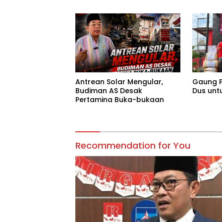
Tanggu
Antrean Solar Mengular,
Gaung P
Budiman AS Desak
Dus unt
Pertamina Buka-bukaan
Recommendation for You