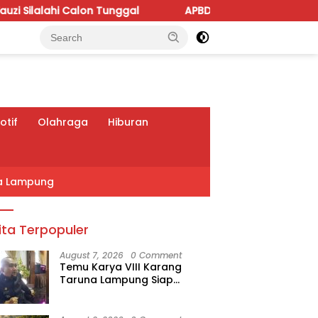
 Tunggal
APBD Perubahan 2026 Dipoles, Giri Pastikan
tif
Olahraga
Hiburan
a Lampung
ita Terpopuler
August 7, 2026
0 Comment
Temu Karya VIII Karang
Taruna Lampung Siap
Digelar, Wahrul Fauzi Silalahi
Calon Tunggal