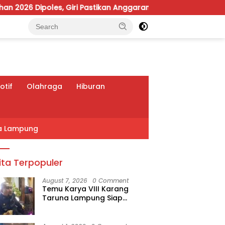
ri Pastikan Anggaran Fokus Program Prioritas
Viral 
tif
Olahraga
Hiburan
a Lampung
ita Terpopuler
August 7, 2026
0 Comment
Temu Karya VIII Karang
Taruna Lampung Siap
Digelar, Wahrul Fauzi Silalahi
Calon Tunggal