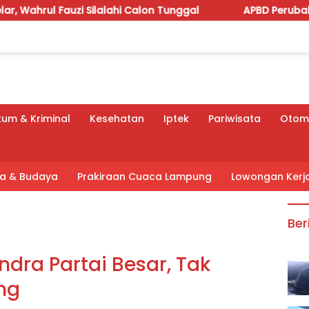
lalahi Calon Tunggal
APBD Perubahan 2026 Dipoles, Gi
um & Kriminal
Kesehatan
Iptek
Pariwisata
Otomo
tra & Budaya
Prakiraan Cuaca Lampung
Lowongan Kerj
Ber
dra Partai Besar, Tak
ng