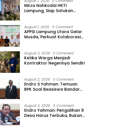
August 1, 2026
0 Comment
Mirza Nahkodai HKTI
Lampung, Siap Satukan
Kekuatan Petani Hadapi
Kemarau
August 1, 2026
0 Comment
APPSI Lampung Utara Gelar
Musda, Perkuat Kolaborasi
Pedagang Pasar Menuju
Indonesia Maju dan
Bermartabat
August 2, 2026
0 Comment
Ketika Warga Menjadi
Kontraktor Negerinya Sendiri
August 2, 2026
0 Comment
Endro S Yahman: Temuan
BPK Soal Beasiswa Bandar
Lampung Bukti Gagalnya
Tata Kelola Berlapis
August 2, 2026
0 Comment
Endro Yahman: Pengalihan 9
Desa Harus Terbuka, Bukan
Kesepakatan Elite