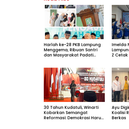
Harlah ke-28 PKB Lampung
Imelda 
Menggema, Ribuan Santri
Lampung
dan Masyarakat Padati
Z Cetak
Pengajian Akbar di
Peremp
Candipuro
30 Tahun Kudatuli, Winarti
Ayu Digi
Kobarkan Semangat
Koalisi
Reformasi: Demokrasi Harus
Berkas
Tetap Hidup¹