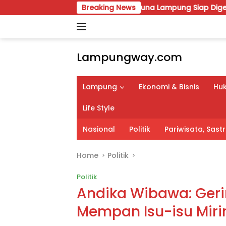
Skip
ya VIII Karang Taruna Lampung Siap Digelar, Wahrul Fauzi Si
Breaking News
to
content
Lampungway.com
Portal
Berita
Lampung
Ekonomi & Bisnis
Huk
Daerah
Lampung
Life Style
Terpercaya
dan
Nasional
Politik
Pariwisata, Sas
Terupdate
Home
Politik
Politik
Andika Wibawa: Gerin
Mempan Isu-isu Miri