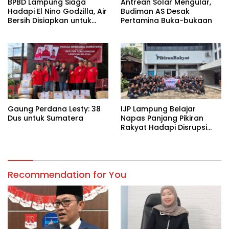
BPBD Lampung Siaga
Antrean Solar Mengular,
Hadapi El Nino Godzilla, Air
Budiman AS Desak
Bersih Disiapkan untuk
Pertamina Buka-bukaan
Wilayah Rawan
Kekeringan
Gaung Perdana Lesty: 38
IJP Lampung Belajar
Dus untuk Sumatera
Napas Panjang Pikiran
Rakyat Hadapi Disrupsi
Digital
Recommendation for You