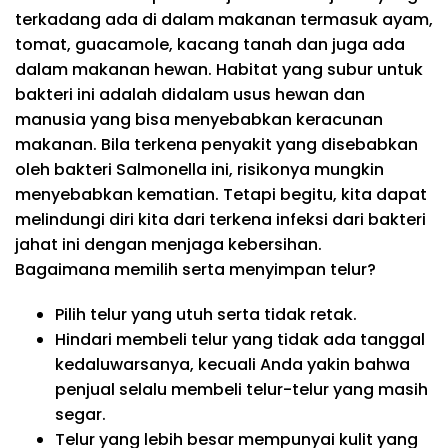
terkadang ada di dalam makanan termasuk ayam,
tomat, guacamole, kacang tanah dan juga ada
dalam makanan hewan. Habitat yang subur untuk
bakteri ini adalah didalam usus hewan dan
manusia yang bisa menyebabkan keracunan
makanan. Bila terkena penyakit yang disebabkan
oleh bakteri Salmonella ini, risikonya mungkin
menyebabkan kematian. Tetapi begitu, kita dapat
melindungi diri kita dari terkena infeksi dari bakteri
jahat ini dengan menjaga kebersihan.
Bagaimana memilih serta menyimpan telur?
Pilih telur yang utuh serta tidak retak.
Hindari membeli telur yang tidak ada tanggal
kedaluwarsanya, kecuali Anda yakin bahwa
penjual selalu membeli telur-telur yang masih
segar.
Telur yang lebih besar mempunyai kulit yang