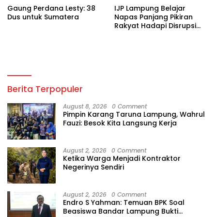
Gaung Perdana Lesty: 38
IJP Lampung Belajar
Dus untuk Sumatera
Napas Panjang Pikiran
Rakyat Hadapi Disrupsi
Digital
Berita Terpopuler
August 8, 2026
0 Comment
Pimpin Karang Taruna Lampung, Wahrul
Fauzi: Besok Kita Langsung Kerja
August 2, 2026
0 Comment
Ketika Warga Menjadi Kontraktor
Negerinya Sendiri
August 2, 2026
0 Comment
Endro S Yahman: Temuan BPK Soal
Beasiswa Bandar Lampung Bukti