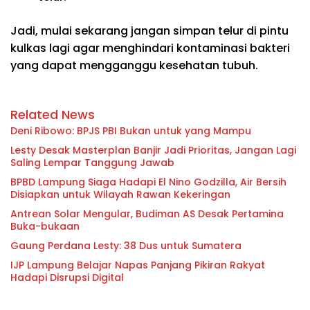
Jadi, mulai sekarang jangan simpan telur di pintu
kulkas lagi agar menghindari kontaminasi bakteri
yang dapat mengganggu kesehatan tubuh.
Related News
Deni Ribowo: BPJS PBI Bukan untuk yang Mampu
Lesty Desak Masterplan Banjir Jadi Prioritas, Jangan Lagi
Saling Lempar Tanggung Jawab
BPBD Lampung Siaga Hadapi El Nino Godzilla, Air Bersih
Disiapkan untuk Wilayah Rawan Kekeringan
Antrean Solar Mengular, Budiman AS Desak Pertamina
Buka-bukaan
Gaung Perdana Lesty: 38 Dus untuk Sumatera
IJP Lampung Belajar Napas Panjang Pikiran Rakyat
Hadapi Disrupsi Digital