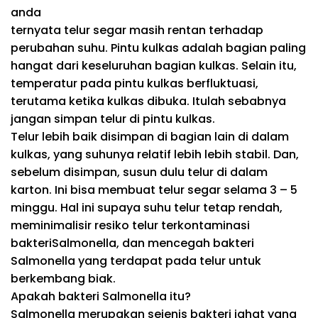
anda
ternyata telur segar masih rentan terhadap
perubahan suhu. Pintu kulkas adalah bagian paling
hangat dari keseluruhan bagian kulkas. Selain itu,
temperatur pada pintu kulkas berfluktuasi,
terutama ketika kulkas dibuka. Itulah sebabnya
jangan simpan telur di pintu kulkas.
Telur lebih baik disimpan di bagian lain di dalam
kulkas, yang suhunya relatif lebih lebih stabil. Dan,
sebelum disimpan, susun dulu telur di dalam
karton. Ini bisa membuat telur segar selama 3 – 5
minggu. Hal ini supaya suhu telur tetap rendah,
meminimalisir resiko telur terkontaminasi
bakteriSalmonella, dan mencegah bakteri
Salmonella yang terdapat pada telur untuk
berkembang biak.
Apakah bakteri Salmonella itu?
Salmonella merupakan sejenis bakteri jahat yang