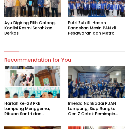
Ayu Digiring Pilih Galang,
Putri Zulkifli Hasan
Koalisi Resmi Serahkan
Panaskan Mesin PAN di
Berkas
Pesawaran dan Metro
Recommendation for You
Harlah ke-28 PKB
Imelda Nahkodai PUAN
Lampung Menggema,
Lampung, Siap Rangkul
Ribuan Santri dan
Gen Z Cetak Pemimpin
Masyarakat Padati
Perempuan
Pengajian Akbar di