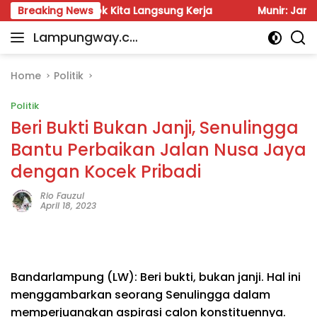
Skip
uzi: Besok Kita Langsung Kerja
Breaking News
Munir: Jangan Dalih A
to
Lampungway.co
content
Portal
m
Berita
Daerah
Home
Politik
Lampung
Politik
Terpercaya
dan
Beri Bukti Bukan Janji, Senulingga
Terupdate
Bantu Perbaikan Jalan Nusa Jaya
dengan Kocek Pribadi
Rio Fauzul
April 18, 2023
Bandarlampung (LW): Beri bukti, bukan janji. Hal ini
menggambarkan seorang Senulingga dalam
memperjuangkan aspirasi calon konstituennya.