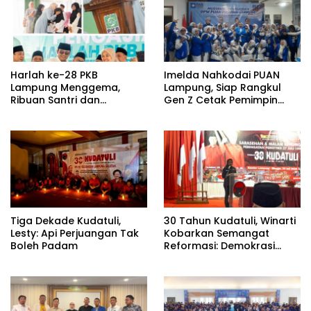
Harlah ke-28 PKB
Imelda Nahkodai PUAN
Lampung Menggema,
Lampung, Siap Rangkul
Ribuan Santri dan
Gen Z Cetak Pemimpin
Masyarakat Padati
Perempuan
Pengajian Akbar di
Candipuro
Tiga Dekade Kudatuli,
30 Tahun Kudatuli, Winarti
Lesty: Api Perjuangan Tak
Kobarkan Semangat
Boleh Padam
Reformasi: Demokrasi
Harus Tetap Hidup¹