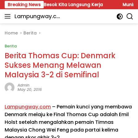
Skip
l Fauzi: Besok Kita Langsung Kerja
Breaking News
Munir: Jangan Da
to
Lampungway.co
content
Portal
m
Berita
Daerah
Home
Berita
Lampung
Berita
Terpercaya
dan
Berita Thomas Cup: Denmark
Terupdate
Sukses Menang Melawan
Malaysia 3-2 di Semifinal
Admin
May 20, 2016
Lampungway.com
– Pemain kunci yang membawa
Denmark melaju ke Final Thomas Cup adalah Emil
Holst setelah mengalahkan pemain Timnas
Malaysia Chong Wei Feng pada partai kelima
dengan skor akhir 3-2.