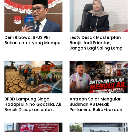
Deni Ribowo: BPJS PBI
Lesty Desak Masterplan
Bukan untuk yang Mampu
Banjir Jadi Prioritas,
Jangan Lagi Saling Lempar
Tanggung Jawab
BPBD Lampung Siaga
Antrean Solar Mengular,
Hadapi El Nino Godzilla, Air
Budiman AS Desak
Bersih Disiapkan untuk
Pertamina Buka-bukaan
Wilayah Rawan
Kekeringan