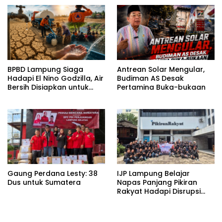
BPBD Lampung Siaga
Antrean Solar Mengular,
Hadapi El Nino Godzilla, Air
Budiman AS Desak
Bersih Disiapkan untuk
Pertamina Buka-bukaan
Wilayah Rawan
Kekeringan
Gaung Perdana Lesty: 38
IJP Lampung Belajar
Dus untuk Sumatera
Napas Panjang Pikiran
Rakyat Hadapi Disrupsi
Digital