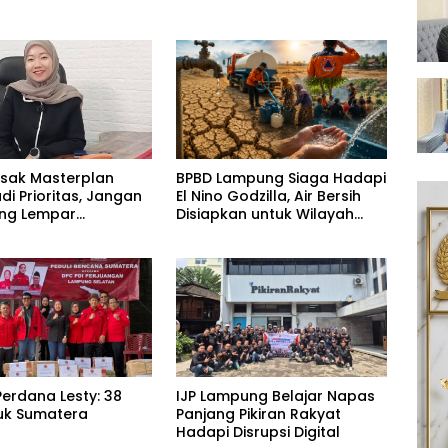
esak Masterplan
BPBD Lampung Siaga Hadapi
adi Prioritas, Jangan
El Nino Godzilla, Air Bersih
ling Lempar
Disiapkan untuk Wilayah
ng Jawab
Rawan Kekeringan
erdana Lesty: 38
IJP Lampung Belajar Napas
uk Sumatera
Panjang Pikiran Rakyat
Hadapi Disrupsi Digital