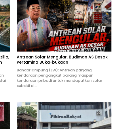
illa,
Antrean Solar Mengular, Budiman AS Desak
n
Pertamina Buka-bukaan
Bandarlampung (LW): Antrean panjang
an
kendaraan pengangkut barang maupun
lai
kendaraan pribadi untuk mendapatkan solar
subsidi di…