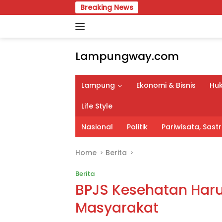
Skip
Breaking News
Pimpin Ka
to
content
Lampungway.com
Portal
Berita
Lampung
Ekonomi & Bisnis
Huk
Daerah
Lampung
Life Style
Terpercaya
dan
Nasional
Politik
Pariwisata, Sas
Terupdate
Home
Berita
Berita
BPJS Kesehatan Har
Masyarakat