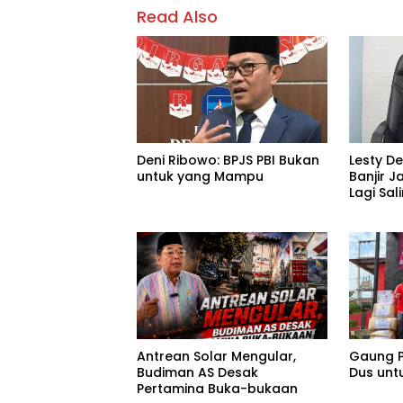
Read Also
Deni Ribowo: BPJS PBI Bukan
Lesty D
untuk yang Mampu
Banjir J
Lagi Sa
Tanggu
Antrean Solar Mengular,
Gaung P
Budiman AS Desak
Dus unt
Pertamina Buka-bukaan