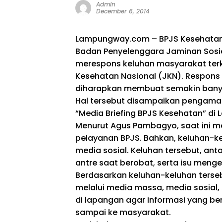
Admin
December 6, 2014
Lampungway.com – BPJS Kesehatan 
Badan Penyelenggara Jaminan Sosia
merespons keluhan masyarakat ter
Kesehatan Nasional (JKN). Respons 
diharapkan membuat semakin banya
Hal tersebut disampaikan pengama
“Media Briefing BPJS Kesehatan” di
Menurut Agus Pambagyo, saat ini m
pelayanan BPJS. Bahkan, keluhan-k
media sosial. Keluhan tersebut, ant
antre saat berobat, serta isu menge
Berdasarkan keluhan-keluhan terse
melalui media massa, media sosial,
di lapangan agar informasi yang be
sampai ke masyarakat.