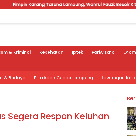
rang Taruna Lampung, Wahrul Fauzi: Besok Kita Langsung Ker
um & Kriminal
Kesehatan
Iptek
Pariwisata
Otomo
tra & Budaya
Prakiraan Cuaca Lampung
Lowongan Kerj
Ber
us Segera Respon Keluhan