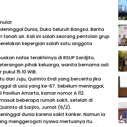
mulat
eninggal Dunia, Duka Seluruh Bangsa. Berita
tanah air. Kali ini salah seorang pentolan grup
 merelakan kepergian salah satu anggota
skan nafas terakhirnya di RSUP Sardjito,
 keterangan pihak keluarga, wanita bernama asli
r pukul 15.10 WIB.
 dari Juju, Quirinto Endi yang bercerita jika
nggal di usia yang ke-67. Sebelum meninggal,
i Paviliun Amarta, kamar nomor A 112.
masuk beberapa rumah sakit, setelah di
Quirinto di Sarjito, Jumat (6/2).
eninggal dunia karena sakit kanker. Namun ia
 yang menggerogoti nyawa mertuanya itu.