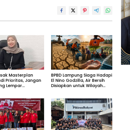
esak Masterplan
BPBD Lampung Siaga Hadapi
adi Prioritas, Jangan
El Nino Godzilla, Air Bersih
ling Lempar
Disiapkan untuk Wilayah
ng Jawab
Rawan Kekeringan