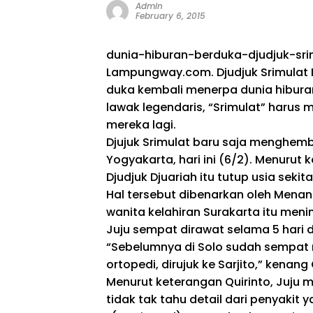
Admin
February 6, 2015
dunia-hiburan-berduka-djudjuk-sri
Lampungway.com. Djudjuk Srimulat M
duka kembali menerpa dunia hiburan 
lawak legendaris, “Srimulat” harus
mereka lagi.
Djujuk Srimulat baru saja menghembu
Yogyakarta, hari ini (6/2). Menurut
Djudjuk Djuariah itu tutup usia sekita
Hal tersebut dibenarkan oleh Menantu
wanita kelahiran Surakarta itu meni
Juju sempat dirawat selama 5 hari d
“Sebelumnya di Solo sudah sempat 
ortopedi, dirujuk ke Sarjito,” kenang 
Menurut keterangan Quirinto, Juju m
tidak tak tahu detail dari penyakit