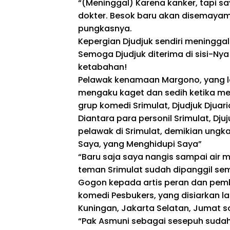
“(Meninggal) Karena kanker, tapi say
dokter. Besok baru akan disemayam
pungkasnya.
Kepergian Djudjuk sendiri meningg
Semoga Djudjuk diterima di sisi-Nya
ketabahan!
Pelawak kenamaan Margono, yang l
mengaku kaget dan sedih ketika me
grup komedi Srimulat, Djudjuk Djuari
Diantara para personil Srimulat, Dj
pelawak di Srimulat, demikian ung
Saya, yang Menghidupi Saya”
“Baru saja saya nangis sampai air m
teman Srimulat sudah dipanggil sem
Gogon kepada artis peran dan pem
komedi Pesbukers, yang disiarkan l
Kuningan, Jakarta Selatan, Jumat s
“Pak Asmuni sebagai sesepuh sudah 