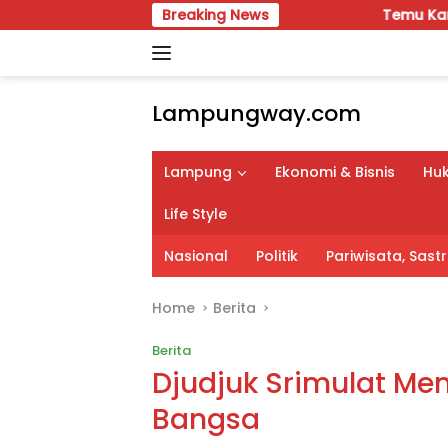
Skip
Breaking News
Temu Karya VIII Karang Taru
to
content
Lampungway.com
Portal
Berita
Lampung
Ekonomi & Bisnis
Huk
Daerah
Lampung
Life Style
Terpercaya
dan
Nasional
Politik
Pariwisata, Sas
Terupdate
Home
Berita
Berita
Djudjuk Srimulat Men
Bangsa