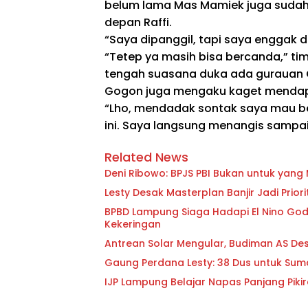
belum lama Mas Mamiek juga sudah 
depan Raffi.
“Saya dipanggil, tapi saya enggak 
“Tetep ya masih bisa bercanda,” tim
tengah suasana duka ada gurauan
Gogon juga mengaku kaget mendapa
“Lho, mendadak sontak saya mau b
ini. Saya langsung menangis sampai 
Related News
Deni Ribowo: BPJS PBI Bukan untuk yan
Lesty Desak Masterplan Banjir Jadi Pri
BPBD Lampung Siaga Hadapi El Nino Godzi
Kekeringan
Antrean Solar Mengular, Budiman AS D
Gaung Perdana Lesty: 38 Dus untuk Sum
IJP Lampung Belajar Napas Panjang Pikir