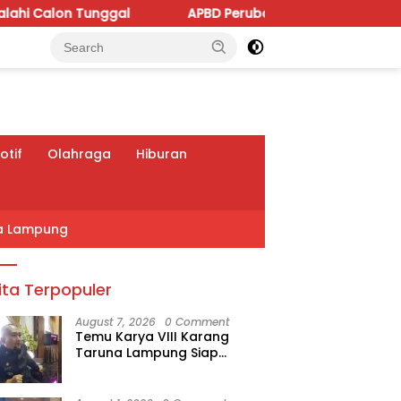
l
APBD Perubahan 2026 Dipoles, Giri Pastikan Anggara
tif
Olahraga
Hiburan
a Lampung
ita Terpopuler
August 7, 2026
0 Comment
Temu Karya VIII Karang
Taruna Lampung Siap
Digelar, Wahrul Fauzi Silalahi
Calon Tunggal