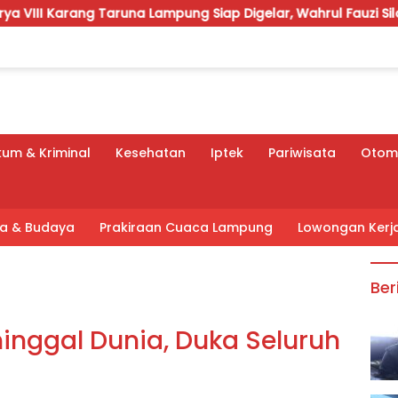
na Lampung Siap Digelar, Wahrul Fauzi Silalahi Calon Tungga
um & Kriminal
Kesehatan
Iptek
Pariwisata
Otomo
tra & Budaya
Prakiraan Cuaca Lampung
Lowongan Kerj
Ber
inggal Dunia, Duka Seluruh