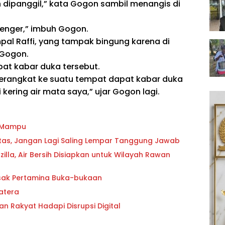
dipanggil,” kata Gogon sambil menangis di
denger,” imbuh Gogon.
pal Raffi, yang tampak bingung karena di
 Gogon.
t kabar duka tersebut.
erangkat ke suatu tempat dapat kabar duka
kering air mata saya,” ujar Gogon lagi.
g Mampu
oritas, Jangan Lagi Saling Lempar Tanggung Jawab
lla, Air Bersih Disiapkan untuk Wilayah Rawan
esak Pertamina Buka-bukaan
atera
an Rakyat Hadapi Disrupsi Digital