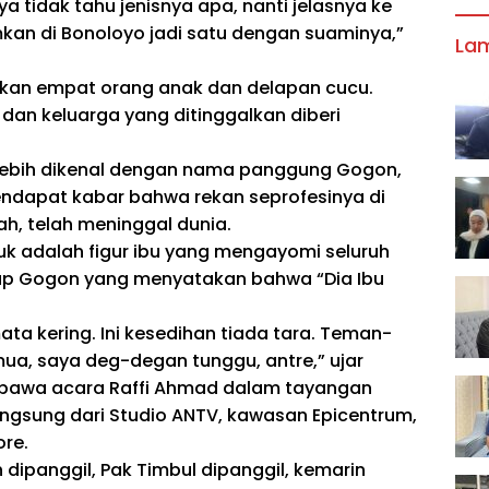
a tidak tahu jenisnya apa, nanti jelasnya ke
kan di Bonoloyo jadi satu dengan suaminya,”
La
alkan empat orang anak dan delapan cucu.
 dan keluarga yang ditinggalkan diberi
ebih dikenal dengan nama panggung Gogon,
ndapat kabar bahwa rekan seprofesinya di
ah, telah meninggal dunia.
ujuk adalah figur ibu yang mengayomi seluruh
kap Gogon yang menyatakan bahwa “Dia Ibu
ata kering. Ini kesedihan tiada tara. Teman-
ua, saya deg-degan tunggu, antre,” ujar
bawa acara Raffi Ahmad dalam tayangan
angsung dari Studio ANTV, kawasan Epicentrum,
ore.
dipanggil, Pak Timbul dipanggil, kemarin