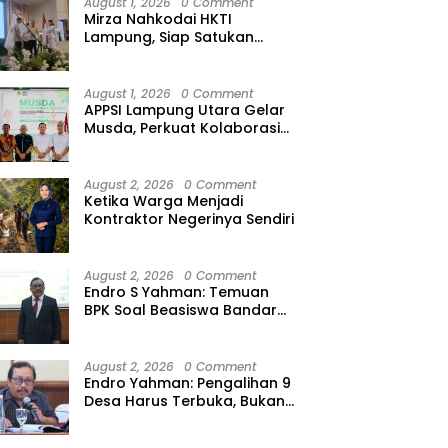
August 1, 2026
0 Comment
Mirza Nahkodai HKTI
Lampung, Siap Satukan
Kekuatan Petani Hadapi
Kemarau
August 1, 2026
0 Comment
APPSI Lampung Utara Gelar
Musda, Perkuat Kolaborasi
Pedagang Pasar Menuju
Indonesia Maju dan
Bermartabat
August 2, 2026
0 Comment
Ketika Warga Menjadi
Kontraktor Negerinya Sendiri
August 2, 2026
0 Comment
Endro S Yahman: Temuan
BPK Soal Beasiswa Bandar
Lampung Bukti Gagalnya
Tata Kelola Berlapis
August 2, 2026
0 Comment
Endro Yahman: Pengalihan 9
Desa Harus Terbuka, Bukan
Kesepakatan Elite