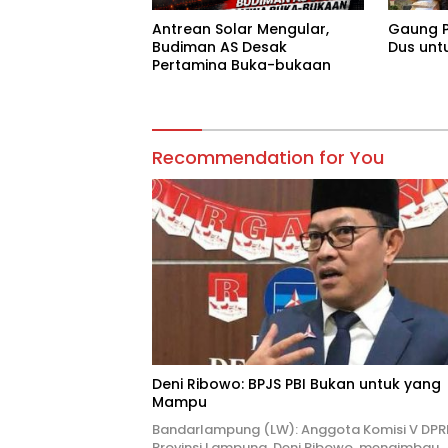
Antrean Solar Mengular,
Gaung P
Budiman AS Desak
Dus unt
Pertamina Buka-bukaan
Recommendation for You
Deni Ribowo: BPJS PBI Bukan untuk yang
Mampu
Bandarlampung (LW): Anggota Komisi V DPR
Provinsi Lampung, Deni Ribowo, mengimbau