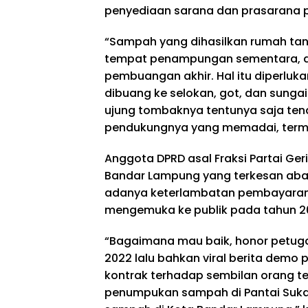
penyediaan sarana dan prasarana
“Sampah yang dihasilkan rumah tan
tempat penampungan sementara, da
pembuangan akhir. Hal itu diperlu
dibuang ke selokan, got, dan sunga
ujung tombaknya tentunya saja ten
pendukungnya yang memadai, terma
Anggota DPRD asal Fraksi Partai Ger
Bandar Lampung yang terkesan aba
adanya keterlambatan pembayaran
mengemuka ke publik pada tahun 20
“Bagaimana mau baik, honor petuga
2022 lalu bahkan viral berita demo
kontrak terhadap sembilan orang ten
penumpukan sampah di Pantai Sukara