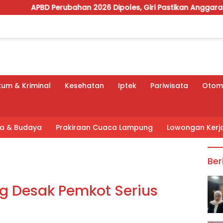
bahan 2026 Dipoles, Giri Pastikan Anggaran Fokus Program P
um & Kriminal
Kesehatan
Iptek
Pariwisata
Otomo
tra & Budaya
Prakiraan Cuaca Lampung
Lowongan Kerj
Ber
 Desak Pemkot Serius