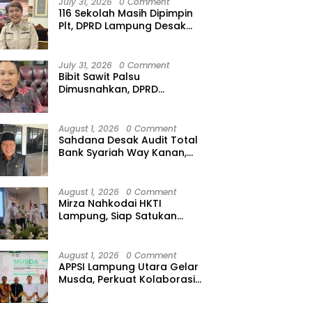
July 31, 2026
0 Comment
116 Sekolah Masih Dipimpin
Plt, DPRD Lampung Desak
Disdik Segera Lantik Kepsek
Definitif
July 31, 2026
0 Comment
Bibit Sawit Palsu
Dimusnahkan, DPRD
Lampung Minta Peredaran
Ilegal Dibersihkan
August 1, 2026
0 Comment
Sahdana Desak Audit Total
Bank Syariah Way Kanan,
Minta Dirut hingga Jajaran
Diperiksa
August 1, 2026
0 Comment
Mirza Nahkodai HKTI
Lampung, Siap Satukan
Kekuatan Petani Hadapi
Kemarau
August 1, 2026
0 Comment
APPSI Lampung Utara Gelar
Musda, Perkuat Kolaborasi
Pedagang Pasar Menuju
Indonesia Maju dan