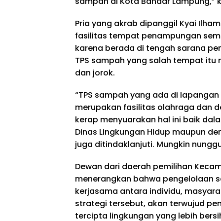
sampah di Kota Bandar Lampung,” 
Pria yang akrab dipanggil Kyai Ilha
fasilitas tempat penampungan seme
karena berada di tengah sarana pe
TPS sampah yang salah tempat itu 
dan jorok.
“TPS sampah yang ada di lapangan Ka
merupakan fasilitas olahraga dan
kerap menyuarakan hal ini baik da
Dinas Lingkungan Hidup maupun den
juga ditindaklanjuti. Mungkin nunggu 
Dewan dari daerah pemilihan Kecam
menerangkan bahwa pengelolaan sa
kerjasama antara individu, masyar
strategi tersebut, akan terwujud p
tercipta lingkungan yang lebih bersih