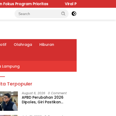
rioritas
Viral Polemik IGD RSUDAM, Budhi Condrowati
tif
Olahraga
Hiburan
a Lampung
ita Terpopuler
August 6, 2026
0 Comment
APBD Perubahan 2026
Dipoles, Giri Pastikan
Anggaran Fokus Program
Prioritas