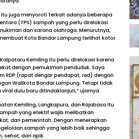
katanya.
m itu juga menyoroti terkait adanya beberapa
ntara (TPS) sampah yang perlu direlokasi
mukiman dan sarana olahraga. Menurutnya,
membuat Kota Bandar Lampung terlihat kotor
lpataru Kemiling itu perlu direlokasi karena
 dekat dengan pemukiman penduduk. Saya
lam RDP (rapat dengar pendapat, red) dengan
gan Walikota Bandar Lampung. Tetapi tidak
viral dulu baru ditindaklanjuti,” ujarnya.
atan Kemiling, Langkapura, dan Rajabasa itu
mpah yang efektif wajib melibatkan
akat, dan pemerintah. Dengan menerapkan
engelolaan sampah yang lebih baik sehingga
, sehat, dan apik.