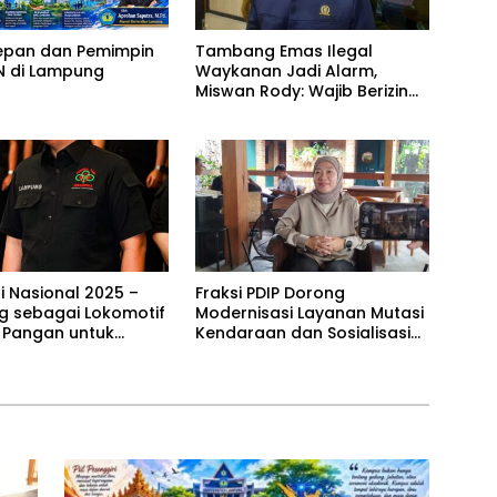
epan dan Pemimpin
Tambang Emas Ilegal
N di Lampung
Waykanan Jadi Alarm,
Miswan Rody: Wajib Berizin
dan Sesuai Aturan
i Nasional 2025 –
Fraksi PDIP Dorong
 sebagai Lokomotif
Modernisasi Layanan Mutasi
si Pangan untuk
Kendaraan dan Sosialisasi
ia Emas
Program Pemutihan Pajak di
Lampung