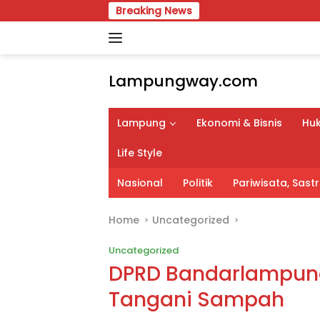
Skip
Breaking News
APBD Peru
to
content
Lampungway.com
Portal
Berita
Lampung
Ekonomi & Bisnis
Huk
Daerah
Lampung
Life Style
Terpercaya
dan
Nasional
Politik
Pariwisata, Sas
Terupdate
Home
Uncategorized
Uncategorized
DPRD Bandarlampung
Tangani Sampah