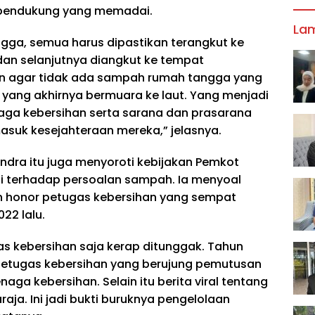
 pendukung yang memadai.
La
gga, semua harus dipastikan terangkut ke
n selanjutnya diangkut ke tempat
kan agar tidak ada sampah rumah tangga yang
i yang akhirnya bermuara ke laut. Yang menjadi
aga kebersihan serta sarana dan prasarana
suk kesejahteraan mereka,” jelasnya.
indra itu juga menyoroti kebijakan Pemkot
i terhadap persoalan sampah. Ia menyoal
 honor petugas kebersihan yang sempat
22 lalu.
s kebersihan saja kerap ditunggak. Tahun
 petugas kebersihan yang berujung pemutusan
aga kebersihan. Selain itu berita viral tentang
ja. Ini jadi bukti buruknya pengelolaan