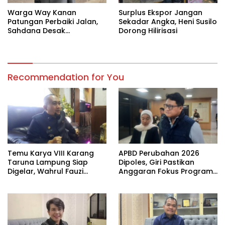
Warga Way Kanan
Surplus Ekspor Jangan
Patungan Perbaiki Jalan,
Sekadar Angka, Heni Susilo
Sahdana Desak
Dorong Hilirisasi
Pemerintah Jangan Tutup
Mata
Recommendation for You
Temu Karya VIII Karang
APBD Perubahan 2026
Taruna Lampung Siap
Dipoles, Giri Pastikan
Digelar, Wahrul Fauzi
Anggaran Fokus Program
Silalahi Calon Tunggal
Prioritas