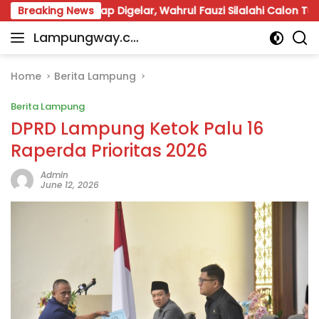
Skip
mpung Siap Digelar, Wahrul Fauzi Silalahi Calon Tunggal
Breaking News
to
Lampungway.co
content
Portal
m
Berita
Daerah
Home
Berita Lampung
Lampung
Berita Lampung
Terpercaya
dan
DPRD Lampung Ketok Palu 16
Terupdate
Raperda Prioritas 2026
Admin
June 12, 2026