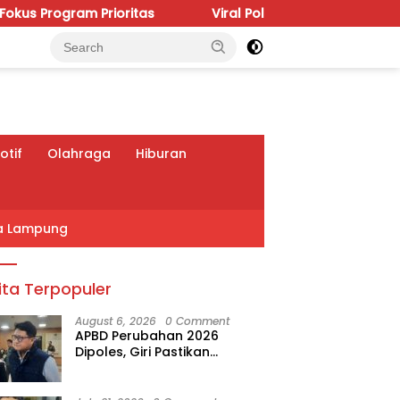
ioritas
Viral Polemik IGD RSUDAM, Budhi Condrowati
tif
Olahraga
Hiburan
a Lampung
ita Terpopuler
August 6, 2026
0 Comment
APBD Perubahan 2026
Dipoles, Giri Pastikan
Anggaran Fokus Program
Prioritas