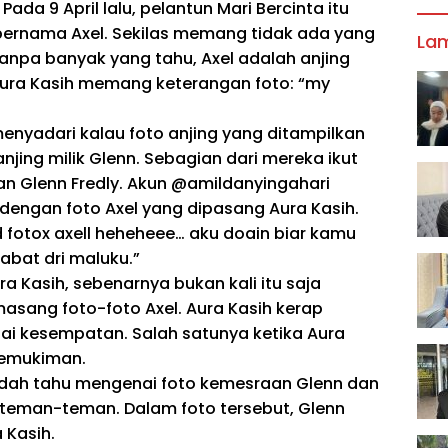
ada 9 April lalu, pelantun Mari Bercinta itu
bernama Axel. Sekilas memang tidak ada yang
La
anpa banyak yang tahu, Axel adalah anjing
t, Aura Kasih memang keterangan foto: “my
enyadari kalau foto anjing yang ditampilkan
njing milik Glenn. Sebagian dari mereka ikut
 Glenn Fredly. Akun @amildanyingahari
 dengan foto Axel yang dipasang Aura Kasih.
fotox axell heheheee… aku doain biar kamu
rabat dri maluku.”
ra Kasih, sebenarnya bukan kali itu saja
masang foto-foto Axel. Aura Kasih kerap
ai kesempatan. Salah satunya ketika Aura
 pemukiman.
 sudah tahu mengenai foto kemesraan Glenn dan
teman-teman. Dalam foto tersebut, Glenn
 Kasih.