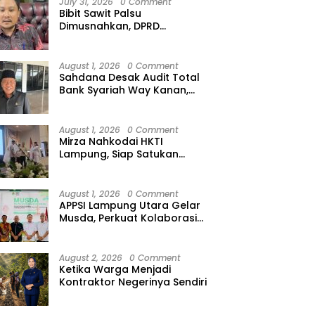
July 31, 2026
0 Comment
Bibit Sawit Palsu
Dimusnahkan, DPRD
Lampung Minta Peredaran
Ilegal Dibersihkan
August 1, 2026
0 Comment
Sahdana Desak Audit Total
Bank Syariah Way Kanan,
Minta Dirut hingga Jajaran
Diperiksa
August 1, 2026
0 Comment
Mirza Nahkodai HKTI
Lampung, Siap Satukan
Kekuatan Petani Hadapi
Kemarau
August 1, 2026
0 Comment
APPSI Lampung Utara Gelar
Musda, Perkuat Kolaborasi
Pedagang Pasar Menuju
Indonesia Maju dan
Bermartabat
August 2, 2026
0 Comment
Ketika Warga Menjadi
Kontraktor Negerinya Sendiri