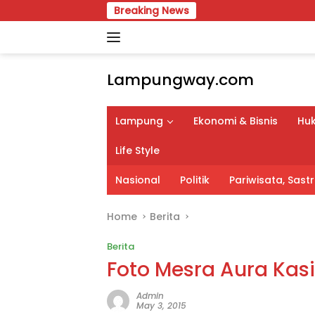
Skip
Breaking News
APBD Perub
to
content
Lampungway.com
Portal
Berita
Lampung
Ekonomi & Bisnis
Huk
Daerah
Lampung
Life Style
Terpercaya
dan
Nasional
Politik
Pariwisata, Sas
Terupdate
Home
Berita
Berita
Foto Mesra Aura Kas
Admin
May 3, 2015