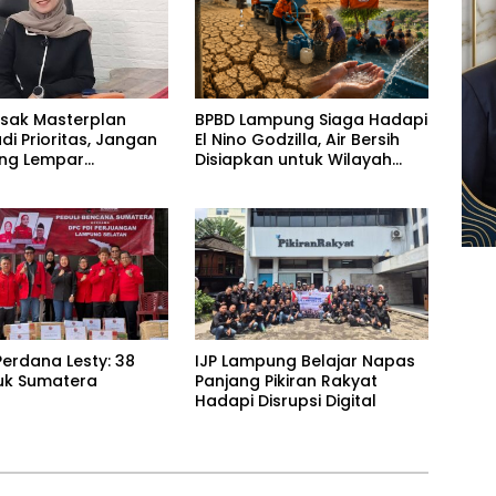
esak Masterplan
BPBD Lampung Siaga Hadapi
adi Prioritas, Jangan
El Nino Godzilla, Air Bersih
ling Lempar
Disiapkan untuk Wilayah
ng Jawab
Rawan Kekeringan
erdana Lesty: 38
IJP Lampung Belajar Napas
uk Sumatera
Panjang Pikiran Rakyat
Hadapi Disrupsi Digital