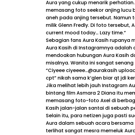
Aura yang cukup menarik perhatian. P
memasang foto seekor anjing lucu 
aneh pada anjing tersebut. Namun t
milik Glenn Fredly. Di foto tersebu
current mood today… Lazy time.”
Sebagian fans Aura Kasih rupanya m
Aura Kasih di Instagramnya adalah a
mendoakan hubungan Aura Kasih dan
misalnya. Wanita ini sangat senang
“Ciyeee ciyeeee…@aurakasih upload 
cpt” nikah sama k’glen biar qt jdi ke
Jika melihat lebih jauh Instagram Au
bintang film Asmara 2 Diana itu me
memasang foto-foto Axel di berbag
Kasih jalan-jalan santai di sebuah
Selain itu, para netizen juga pasti
Aura dalam sebuah acara bersama 
terlihat sangat mesra memeluk Aura