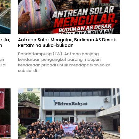
illa,
Antrean Solar Mengular, Budiman AS Desak
n
Pertamina Buka-bukaan
Bandarlampung (LW): Antrean panjang
an
kendaraan pengangkut barang maupun
lai
kendaraan pribadi untuk mendapatkan solar
subsidi di…