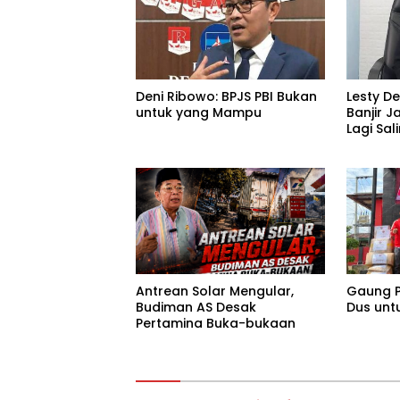
Deni Ribowo: BPJS PBI Bukan
Lesty D
untuk yang Mampu
Banjir J
Lagi Sa
Tanggu
Antrean Solar Mengular,
Gaung P
Budiman AS Desak
Dus unt
Pertamina Buka-bukaan