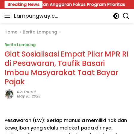
Skip
iri Pastikan Anggaran Fokus Program Prioritas
Breaking News
Viral
to
Lampungway.co
content
Portal
m
Berita
Daerah
Home
Berita Lampung
Lampung
Berita Lampung
Terpercaya
dan
Giat Sosialisasi Empat Pilar MPR RI
Terupdate
di Pesawaran, Taufik Basari
Imbau Masyarakat Taat Bayar
Pajak
Rio Fauzul
May 18, 2023
Pesawaran (LW): Setiap manusia memiliki hak dan
kewajiban yang selalu melekat pada dirinya,