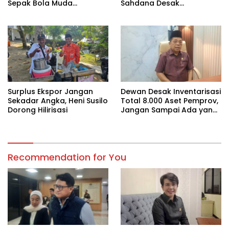
Sepak Bola Muda
Sahdana Desak
Lampung
Pemerintah Jangan Tutup
Mata
Surplus Ekspor Jangan
Dewan Desak Inventarisasi
Sekadar Angka, Heni Susilo
Total 8.000 Aset Pemprov,
Dorong Hilirisasi
Jangan Sampai Ada yang
Hilang
Recommendation for You