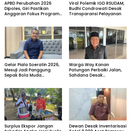
APBD Perubahan 2026
Viral Polemik IGD RSUDAM,
Dipoles, Giri Pastikan
Budhi Condrowati Desak
Anggaran Fokus Program
Transparansi Pelayanan
Prioritas
Gelar Piala Soeratin 2026,
Warga Way Kanan
Mesuji Jadi Panggung
Patungan Perbaiki Jalan,
Sepak Bola Muda
Sahdana Desak
Lampung
Pemerintah Jangan Tutup
Mata
Surplus Ekspor Jangan
Dewan Desak Inventarisasi