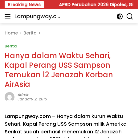
Skip
 Tunggal
Breaking News
APBD Perubahan 2026 Dipoles, Giri Pastikan 
to
Lampungway.co
content
Portal
m
Berita
Daerah
Home
Berita
Lampung
Berita
Terpercaya
dan
Hanya dalam Waktu Sehari,
Terupdate
Kapal Perang USS Sampson
Temukan 12 Jenazah Korban
AirAsia
Admin
January 2, 2015
Lampungway.com – Hanya dalam kurun Waktu
Sehari, Kapal Perang USS Sampson milik Amerika
Serikat sudah berhasil menemukan 12 Jenazah