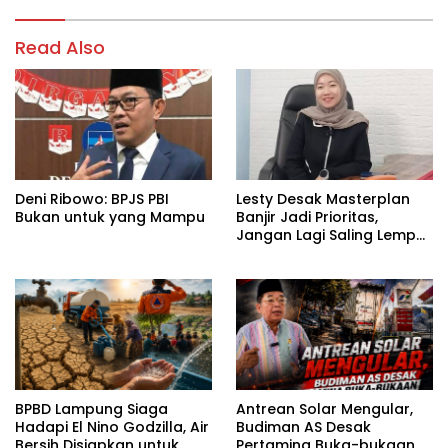
Read Also
Deni Ribowo: BPJS PBI
Lesty Desak Masterplan
Bukan untuk yang Mampu
Banjir Jadi Prioritas,
Jangan Lagi Saling Lempar
Tanggung Jawab
BPBD Lampung Siaga
Antrean Solar Mengular,
Hadapi El Nino Godzilla, Air
Budiman AS Desak
Bersih Disiapkan untuk
Pertamina Buka-bukaan