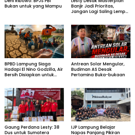
Deni Ribowo: BPJS PBI
Lesty Desak Masterplan
Bukan untuk yang Mampu
Banjir Jadi Prioritas,
Jangan Lagi Saling Lempar
Tanggung Jawab
BPBD Lampung Siaga
Antrean Solar Mengular,
Hadapi El Nino Godzilla, Air
Budiman AS Desak
Bersih Disiapkan untuk
Pertamina Buka-bukaan
Wilayah Rawan
Kekeringan
Gaung Perdana Lesty: 38
IJP Lampung Belajar
Dus untuk Sumatera
Napas Panjang Pikiran