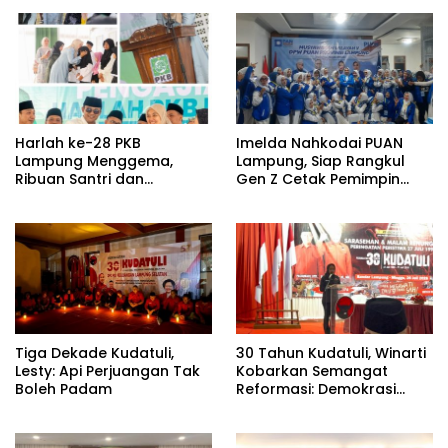
Harlah ke-28 PKB
Imelda Nahkodai PUAN
Lampung Menggema,
Lampung, Siap Rangkul
Ribuan Santri dan
Gen Z Cetak Pemimpin
Masyarakat Padati
Perempuan
Pengajian Akbar di
Candipuro
Tiga Dekade Kudatuli,
30 Tahun Kudatuli, Winarti
Lesty: Api Perjuangan Tak
Kobarkan Semangat
Boleh Padam
Reformasi: Demokrasi
Harus Tetap Hidup¹