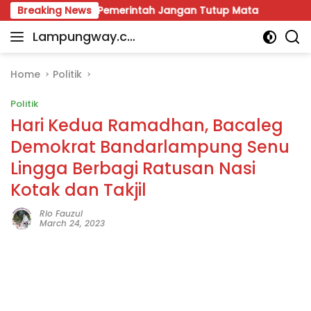
Skip
dana Desak Pemerintah Jangan Tutup Mata
Breaking News
Tegur Keb
to
Lampungway.co
content
Portal
m
Berita
Daerah
Home
Politik
Lampung
Politik
Terpercaya
dan
Hari Kedua Ramadhan, Bacaleg
Terupdate
Demokrat Bandarlampung Senu
Lingga Berbagi Ratusan Nasi
Kotak dan Takjil
Rio Fauzul
March 24, 2023