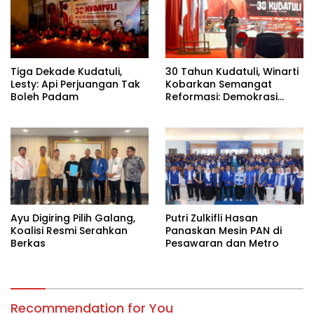
Tiga Dekade Kudatuli,
30 Tahun Kudatuli, Winarti
Lesty: Api Perjuangan Tak
Kobarkan Semangat
Boleh Padam
Reformasi: Demokrasi
Harus Tetap Hidup¹
Ayu Digiring Pilih Galang,
Putri Zulkifli Hasan
Koalisi Resmi Serahkan
Panaskan Mesin PAN di
Berkas
Pesawaran dan Metro
Recommendation for You