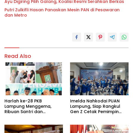
Ayu Digiring Pilih Galang, Koalisi Resmi Serahkan Berkas
Putri Zulkifli Hasan Panaskan Mesin PAN di Pesawaran
dan Metro
Read Also
Harlah ke-28 PKB
Imelda Nahkodai PUAN
Lampung Menggema,
Lampung, Siap Rangkul
Ribuan Santri dan
Gen Z Cetak Pemimpin
Masyarakat Padati
Perempuan
Pengajian Akbar di
Candipuro