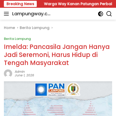
Skip
ung
Breaking News
Warga Way Kanan Patungan Perbaiki Jalan, Sah
to
Lampungway.co
content
Portal
m
Berita
Daerah
Home
Berita Lampung
Lampung
Berita Lampung
Terpercaya
dan
Imelda: Pancasila Jangan Hanya
Terupdate
Jadi Seremoni, Harus Hidup di
Tengah Masyarakat
Admin
June 1, 2026