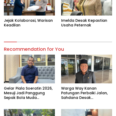
Jejak Kolaborasi, Warisan
Imelda Desak Kepastian
Keadilan
Usaha Peternak
Recommendation for You
Gelar Piala Soeratin 2026,
Warga Way Kanan
Mesuji Jadi Panggung
Patungan Perbaiki Jalan,
Sepak Bola Muda
Sahdana Desak
Lampung
Pemerintah Jangan Tutup
Mata