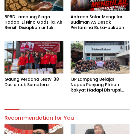
BPBD Lampung Siaga
Antrean Solar Mengular,
Hadapi El Nino Godzilla, Air
Budiman AS Desak
Bersih Disiapkan untuk
Pertamina Buka-bukaan
Wilayah Rawan
Kekeringan
Gaung Perdana Lesty: 38
IJP Lampung Belajar
Dus untuk Sumatera
Napas Panjang Pikiran
Rakyat Hadapi Disrupsi
Digital
Recommendation for You