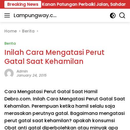
Skip
Warga Way Kanan Patungan Perbaiki Jalan, Sahdana Desa
Breaking News
to
Lampungway.co
content
Portal
m
Berita
Daerah
Home
Berita
Lampung
Berita
Terpercaya
dan
Inilah Cara Mengatasi Perut
Terupdate
Gatal Saat Kehamilan
Admin
January 24, 2015
Cara Mengatasi Perut Gatal Saat Hamil
Debro.com. Inilah Cara Mengatasi Perut Gatal Saat
Kehamilan. Perempuan ketika hamil selalu saja
merasakan perutnya gatal. Bagaimana mengatasi
perut gatal saat kehamilan? apakah konsumsi
Obat anti gatal diperbolehkan atau minyak apa