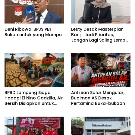
Deni Ribowo: BPJS PBI
Lesty Desak Masterplan
Bukan untuk yang Mampu
Banjir Jadi Prioritas,
Jangan Lagi Saling Lempar
Tanggung Jawab
BPBD Lampung Siaga
Antrean Solar Mengular,
Hadapi El Nino Godzilla, Air
Budiman AS Desak
Bersih Disiapkan untuk
Pertamina Buka-bukaan
Wilayah Rawan
Kekeringan