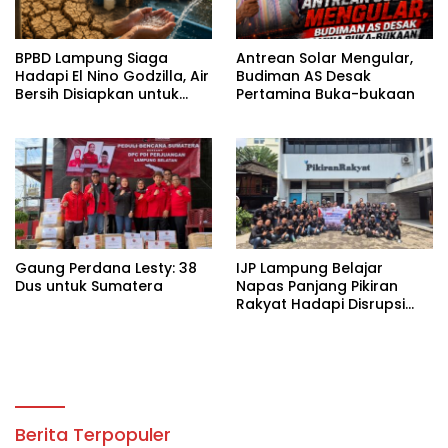
BPBD Lampung Siaga
Antrean Solar Mengular,
Hadapi El Nino Godzilla, Air
Budiman AS Desak
Bersih Disiapkan untuk
Pertamina Buka-bukaan
Wilayah Rawan
Kekeringan
Gaung Perdana Lesty: 38
IJP Lampung Belajar
Dus untuk Sumatera
Napas Panjang Pikiran
Rakyat Hadapi Disrupsi
Digital
Berita Terpopuler