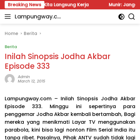
Skip
esok Kita Langsung Kerja
Breaking News
Munir: Jangan Dalih Anggara
to
Lampungway.co
content
Portal
m
Berita
Daerah
Home
Berita
Lampung
Berita
Terpercaya
dan
Inilah Sinopsis Jodha Akbar
Terupdate
Episode 333
Admin
March 12, 2015
Lampungway.com – Inilah Sinopsis Jodha Akbar
Episode 333. Minggu ini sepertinya para
penggemar Jodha Akbar kembali bertambah, Bagi
mereka yang menikmati Layar TV menggunakan
parabola, kini bisa lagi nonton Film Serial India itu
tanpa ribet. Pasalnya, Pihak ANTV sudah tidak lagi