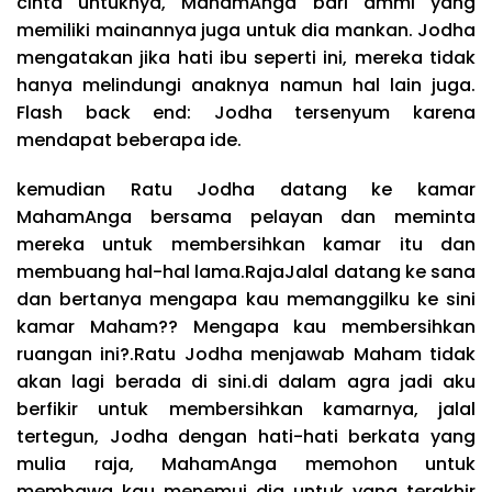
cinta untuknya, MahamAnga bari ammi yang
memiliki mainannya juga untuk dia mankan. Jodha
mengatakan jika hati ibu seperti ini, mereka tidak
hanya melindungi anaknya namun hal lain juga.
Flash back end: Jodha tersenyum karena
mendapat beberapa ide.
kemudian Ratu Jodha datang ke kamar
MahamAnga bersama pelayan dan meminta
mereka untuk membersihkan kamar itu dan
membuang hal-hal lama.RajaJalal datang ke sana
dan bertanya mengapa kau memanggilku ke sini
kamar Maham?? Mengapa kau membersihkan
ruangan ini?.Ratu Jodha menjawab Maham tidak
akan lagi berada di sini.di dalam agra jadi aku
berfikir untuk membersihkan kamarnya, jalal
tertegun, Jodha dengan hati-hati berkata yang
mulia raja, MahamAnga memohon untuk
membawa kau menemui dia untuk yang terakhir