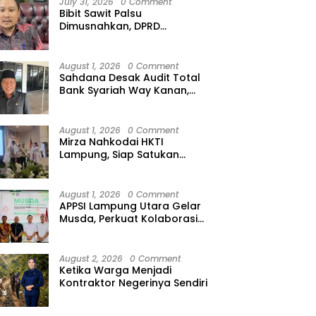
July 31, 2026
0 Comment
Bibit Sawit Palsu
Dimusnahkan, DPRD
Lampung Minta Peredaran
Ilegal Dibersihkan
August 1, 2026
0 Comment
Sahdana Desak Audit Total
Bank Syariah Way Kanan,
Minta Dirut hingga Jajaran
Diperiksa
August 1, 2026
0 Comment
Mirza Nahkodai HKTI
Lampung, Siap Satukan
Kekuatan Petani Hadapi
Kemarau
August 1, 2026
0 Comment
APPSI Lampung Utara Gelar
Musda, Perkuat Kolaborasi
Pedagang Pasar Menuju
Indonesia Maju dan
Bermartabat
August 2, 2026
0 Comment
Ketika Warga Menjadi
Kontraktor Negerinya Sendiri