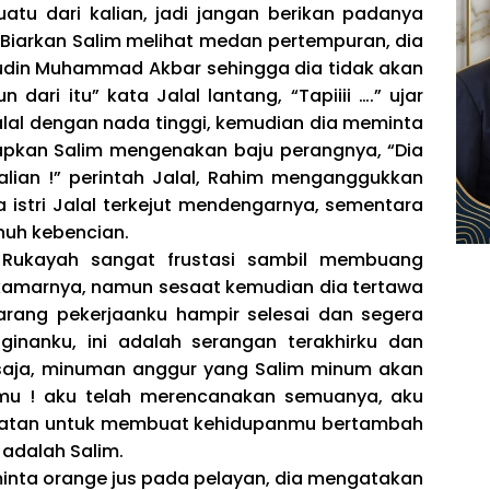
atu dari kalian, jadi jangan berikan padanya
 “Biarkan Salim melihat medan pertempuran, dia
lludin Muhammad Akbar sehingga dia tidak akan
ari itu” kata Jalal lantang, “Tapiiii ….” ujar
Jalal dengan nada tinggi, kemudian dia meminta
pkan Salim mengenakan baju perangnya, “Dia
kalian !” perintah Jalal, Rahim menganggukkan
 istri Jalal terkejut mendengarnya, sementara
uh kebencian.
 Rukayah sangat frustasi sambil membuang
amarnya, namun sesaat kemudian dia tertawa
arang pekerjaanku hampir selesai dan segera
inanku, ini adalah serangan terakhirku dan
saja, minuman anggur yang Salim minum akan
mu ! aku telah merencanakan semuanya, aku
patan untuk membuat kehidupanmu bertambah
 adalah Salim.
minta orange jus pada pelayan, dia mengatakan