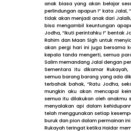
anak biasa yang akan belajar sesu
perlindungan apapun !” kata Jalal,
tidak akan menjadi anak dari Jala
bisa mengambil keuntungan apapun d
Jodha, “Ikuti perintahku !” bentak 
Rahim dan Maan Sigh untuk menyia
akan pergi hari ini juga bersama 
kepala tanda mengerti, semua para
Salim memandang Jalal dengan pen
Sementara itu dikamar Rukayah,
semua barang barang yang ada dik
terbahak bahak, “Ratu Jodha, sek
mungkin aku akan mencapai keing
semua itu dilakukan oleh anakmu 
menyalakan api dalam kehidupan
telah menggunakan setiap kesem
buruk dan pion dalam permainan ini
Rukayah teringat ketika Haidar me