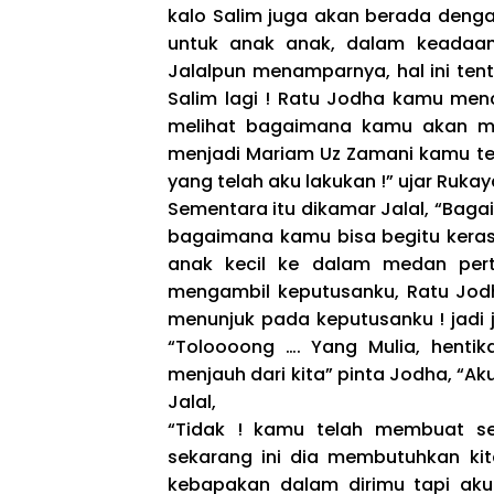
kalo Salim juga akan berada denga
untuk anak anak, dalam keadaan
Jalalpun menamparnya, hal ini ten
Salim lagi ! Ratu Jodha kamu men
melihat bagaimana kamu akan me
menjadi Mariam Uz Zamani kamu te
yang telah aku lakukan !” ujar Ruk
Sementara itu dikamar Jalal, “Bag
bagaimana kamu bisa begitu kera
anak kecil ke dalam medan pert
mengambil keputusanku, Ratu Jod
menunjuk pada keputusanku ! jadi ja
“Toloooong …. Yang Mulia, hentik
menjauh dari kita” pinta Jodha, “Ak
Jalal,
“Tidak ! kamu telah membuat se
sekarang ini dia membutuhkan kit
kebapakan dalam dirimu tapi aku