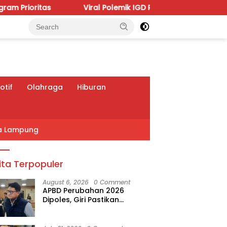
Viral Polemik IGD RSUDAM, Budhi Condrowati Desak T
tif
Olahraga
Hiburan
a Lampung
ita Terpopuler
August 6, 2026
0 Comment
APBD Perubahan 2026
Dipoles, Giri Pastikan
Anggaran Fokus Program
Prioritas