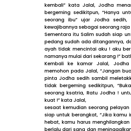
kembali” kata Jalal, Jodha mena
bergeming sedikitpun, “Hanya unt
seorang ibu” ujar Jodha sedih
kewajibannya sebagai seorang raja !
Sementara itu Salim sudah siap unt
pedang sudah ada ditangannya, da
ayah tidak mencintai aku ! aku b
namanya mulai dari sekarang !” bath
Kembali ke kamar Jalal, Jodha
memohon pada Jalal, “Jangan buat 
pinta Jodha sedih sambil meletak
tidak bergeming sedikitpun, “B
seorang ksatria, Ratu Jodha ! unt
kuat !” kata Jalal,
sesaat kemudian seorang pelayan
siap untuk berangkat, “Jika kamu 
hebat, kamu harus menghilangkan s
berlalu dari sana dan meninggalkan