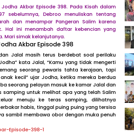
 Jodha Akbar Episode 398. Pada Kisah dalam
97 sebelumnya, Debroo menuliskan tentang
arah dan menampar Pangeran Salim karena
. Hal ini menambah daftar kebencian yang
. Mari simak kelanjutanya.
 Jodha Akbar Episode 398
dan Jalal masih terus berdebat soal perilaku
 Jodha” kata Jalal, “Kamu yang tidak mengerti
emang seorang pewaris tahta kerajaan, tapi
anak kecil” ujar Jodha, ketika mereka berdua
tiba seorang pelayan masuk ke kamar Jalal dan
as samping untuk melihat apa yang telah Salim
eluar menuju ke teras samping, dilihatnya
rbakar habis, tinggal puing puing yang tersisa
nnya sambil membawa obor dengan muka penuh