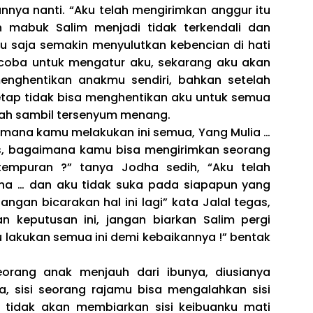
nnya nanti. “Aku telah mengirimkan anggur itu
 mabuk Salim menjadi tidak terkendali dan
tu saja semakin menyulutkan kebencian di hati
coba untuk mengatur aku, sekarang aku akan
nghentikan anakmu sendiri, bahkan setelah
tap tidak bisa menghentikan aku untuk semua
ayah sambil tersenyum menang.
aimana kamu melakukan ini semua, Yang Mulia …
s, bagaimana kamu bisa mengirimkan seorang
empuran ?” tanya Jodha sedih, “Aku telah
ha … dan aku tidak suka pada siapapun yang
ngan bicarakan hal ini lagi” kata Jalal tegas,
an keputusan ini, jangan biarkan Salim pergi
u lakukan semua ini demi kebaikannya !” bentak
orang anak menjauh dari ibunya, diusianya
a, sisi seorang rajamu bisa mengalahkan sisi
 tidak akan membiarkan sisi keibuanku mati