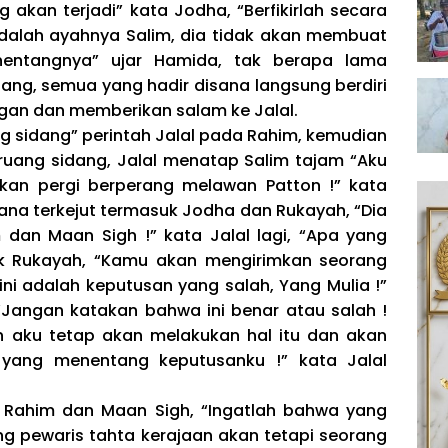
 akan terjadi” kata Jodha, “Berfikirlah secara
adalah ayahnya Salim, dia tidak akan membuat
entangnya” ujar Hamida, tak berapa lama
ang, semua yang hadir disana langsung berdiri
ngan dan memberikan salam ke Jalal.
g sidang” perintah Jalal pada Rahim, kemudian
ang sidang, Jalal menatap Salim tajam “Aku
an pergi berperang melawan Patton !” kata
sana terkejut termasuk Jodha dan Rukayah, “Dia
 dan Maan Sigh !” kata Jalal lagi, “Apa yang
ik Rukayah, “Kamu akan mengirimkan seorang
ni adalah keputusan yang salah, Yang Mulia !”
“Jangan katakan bahwa ini benar atau salah !
 aku tetap akan melakukan hal itu dan akan
n yang menentang keputusanku !” kata Jalal
Rahim dan Maan Sigh, “Ingatlah bahwa yang
ng pewaris tahta kerajaan akan tetapi seorang