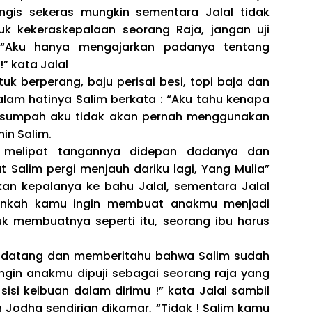
ngis sekeras mungkin sementara Jalal tidak
uk kekeraskepalaan seorang Raja, jangan uji
, “Aku hanya mengajarkan padanya tentang
” kata Jalal
uk berperang, baju perisai besi, topi baja dan
lam hatinya Salim berkata : “Aku tahu kenapa
ersumpah aku tidak akan pernah menggunakan
in Salim.
 melipat tangannya didepan dadanya dan
Salim pergi menjauh dariku lagi, Yang Mulia”
kan kepalanya ke bahu Jalal, sementara Jalal
ukankah kamu ingin membuat anakmu menjadi
uk membuatnya seperti itu, seorang ibu harus
 datang dan memberitahu bahwa Salim sudah
ingin anakmu dipuji sebagai seorang raja yang
isi keibuan dalam dirimu !” kata Jalal sambil
 Jodha sendirian dikamar, “Tidak ! Salim kamu