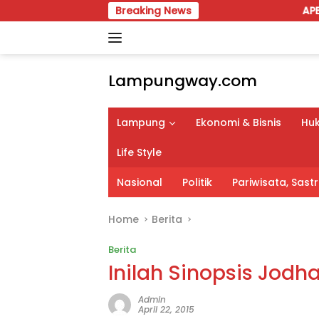
Skip
Breaking News
APBD Perubahan 20
to
content
Lampungway.com
Portal
Berita
Lampung
Ekonomi & Bisnis
Huk
Daerah
Lampung
Life Style
Terpercaya
dan
Nasional
Politik
Pariwisata, Sas
Terupdate
Home
Berita
Berita
Inilah Sinopsis Jodh
Admin
April 22, 2015