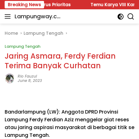
Skip
 Meter Harus Prioritas
Breaking News
Temu Karya VIII Karang Taruna
to
Lampungway.co
content
Portal
m
Berita
Daerah
Home
Lampung Tengah
Lampung
Lampung Tengah
Terpercaya
dan
Jaring Asmara, Ferdy Ferdian
Terupdate
Terima Banyak Curhatan
Rio Fauzul
June 8, 2023
Bandarlampung (LW): Anggota DPRD Provinsi
Lampung Ferdy Ferdian Aziz menggelar giat reses
atau jaring aspirasi masyarakat di berbagai titik se
Lampung Tengah.