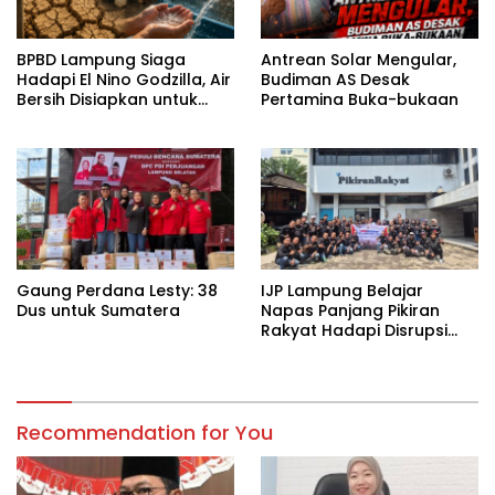
BPBD Lampung Siaga
Antrean Solar Mengular,
Hadapi El Nino Godzilla, Air
Budiman AS Desak
Bersih Disiapkan untuk
Pertamina Buka-bukaan
Wilayah Rawan
Kekeringan
Gaung Perdana Lesty: 38
IJP Lampung Belajar
Dus untuk Sumatera
Napas Panjang Pikiran
Rakyat Hadapi Disrupsi
Digital
Recommendation for You