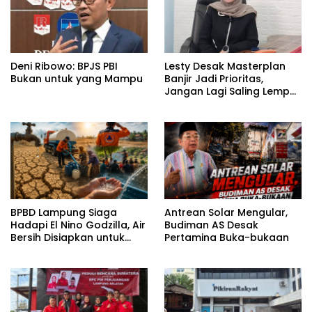
Deni Ribowo: BPJS PBI
Lesty Desak Masterplan
Bukan untuk yang Mampu
Banjir Jadi Prioritas,
Jangan Lagi Saling Lempar
Tanggung Jawab
BPBD Lampung Siaga
Antrean Solar Mengular,
Hadapi El Nino Godzilla, Air
Budiman AS Desak
Bersih Disiapkan untuk
Pertamina Buka-bukaan
Wilayah Rawan
Kekeringan