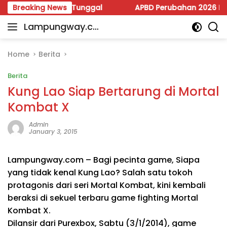
Skip
ahi Calon Tunggal
Breaking News
APBD Perubahan 2026 Dipoles, Giri
to
Lampungway.co
content
Portal
m
Berita
Daerah
Home
Berita
Lampung
Berita
Terpercaya
dan
Kung Lao Siap Bertarung di Mortal
Terupdate
Kombat X
Admin
January 3, 2015
Lampungway.com – Bagi pecinta game, Siapa
yang tidak kenal Kung Lao? Salah satu tokoh
protagonis dari seri Mortal Kombat, kini kembali
beraksi di sekuel terbaru game fighting Mortal
Kombat X.
Dilansir dari Purexbox, Sabtu (3/1/2014), game