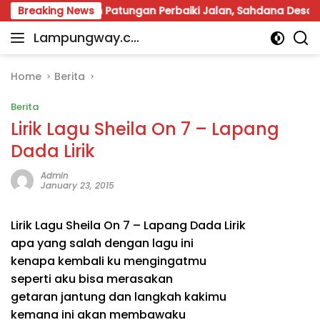
Skip
 Way Kanan Patungan Perbaiki Jalan, Sahdana Desak Pemer
Breaking News
to
Lampungway.co
content
Portal
m
Berita
Daerah
Home
Berita
Lampung
Berita
Terpercaya
dan
Lirik Lagu Sheila On 7 – Lapang
Terupdate
Dada Lirik
Admin
January 23, 2015
Lirik Lagu Sheila On 7 – Lapang Dada Lirik
apa yang salah dengan lagu ini
kenapa kembali ku mengingatmu
seperti aku bisa merasakan
getaran jantung dan langkah kakimu
kemana ini akan membawaku