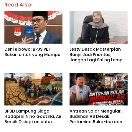
Read Also
Deni Ribowo: BPJS PBI
Lesty Desak Masterplan
Bukan untuk yang Mampu
Banjir Jadi Prioritas,
Jangan Lagi Saling Lempar
Tanggung Jawab
BPBD Lampung Siaga
Antrean Solar Mengular,
Hadapi El Nino Godzilla, Air
Budiman AS Desak
Bersih Disiapkan untuk
Pertamina Buka-bukaan
Wilayah Rawan