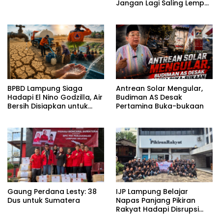
Jangan Lagi Saling Lempar
Tanggung Jawab
BPBD Lampung Siaga
Antrean Solar Mengular,
Hadapi El Nino Godzilla, Air
Budiman AS Desak
Bersih Disiapkan untuk
Pertamina Buka-bukaan
Wilayah Rawan
Kekeringan
Gaung Perdana Lesty: 38
IJP Lampung Belajar
Dus untuk Sumatera
Napas Panjang Pikiran
Rakyat Hadapi Disrupsi
Digital