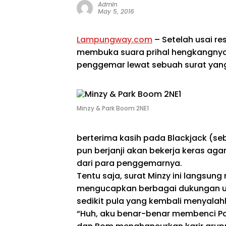
Admin
May 5, 2016
Lampungway.com
– Setelah usai re
membuka suara prihal hengkangnya d
penggemar lewat sebuah surat yan
Minzy & Park Boom 2NE1
berterima kasih pada Blackjack (se
pun berjanji akan bekerja keras a
dari para penggemarnya.
Tentu saja, surat Minzy ini langsung
mengucapkan berbagai dukungan untuk
sedikit pula yang kembali menyalahk
“Huh, aku benar-benar membenci Par