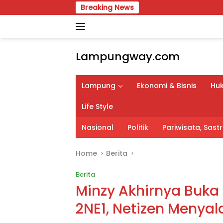
Skip
Breaking News
APBD Perubahan 
to
content
Lampungway.com
Portal
Berita
Lampung
Ekonomi & Bisnis
Huk
Daerah
Lampung
Life Style
Terpercaya
dan
Nasional
Politik
Pariwisata, Sas
Terupdate
Home
Berita
Berita
Minzy Akhirnya Buka 
2NE1, Netizen Menya