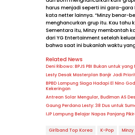
dan Bom menghancurkan karir grupnya 
harus menjadi seperti ini gara-gara
kata netter lainnya. “Minzy benar-be
menghancurkan grup itu. Kau tahu 
Sementara itu, Minzy membantah k
dari YG Entertainment setelah kelua
bahwa saat ini bukanlah waktu yan
Related News
Deni Ribowo: BPJS PBI Bukan untuk yan
Lesty Desak Masterplan Banjir Jadi Pri
BPBD Lampung Siaga Hadapi El Nino Godzi
Kekeringan
Antrean Solar Mengular, Budiman AS D
Gaung Perdana Lesty: 38 Dus untuk Sum
IJP Lampung Belajar Napas Panjang Pikir
Girlband Top Korea
K-Pop
Minzy