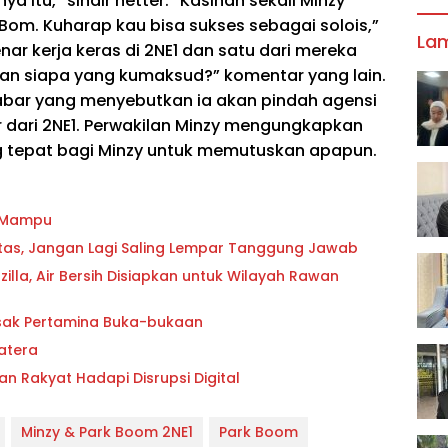
itu,” sindir netter. “Kasihan sekali Minzy
 Bom. Kuharap kau bisa sukses sebagai solois,”
La
nar kerja keras di 2NE1 dan satu dari mereka
kan siapa yang kumaksud?” komentar yang lain.
abar yang menyebutkan ia akan pindah agensi
r dari 2NE1. Perwakilan Minzy mengungkapkan
g tepat bagi Minzy untuk memutuskan apapun.
g Mampu
oritas, Jangan Lagi Saling Lempar Tanggung Jawab
lla, Air Bersih Disiapkan untuk Wilayah Rawan
esak Pertamina Buka-bukaan
atera
an Rakyat Hadapi Disrupsi Digital
Minzy & Park Boom 2NE1
Park Boom