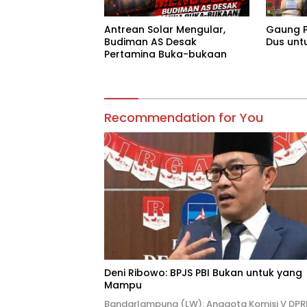
Antrean Solar Mengular,
Gaung P
Budiman AS Desak
Dus unt
Pertamina Buka-bukaan
Recommendation for You
Deni Ribowo: BPJS PBI Bukan untuk yang
Mampu
Bandarlampung (LW): Anggota Komisi V DPR