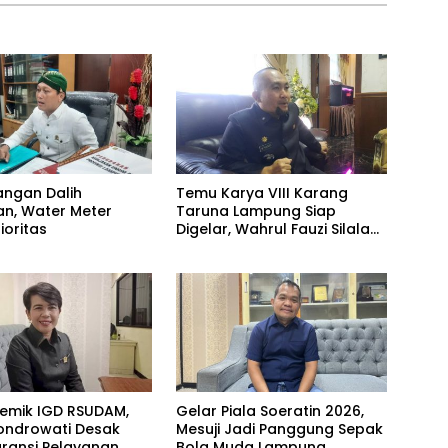
angan Dalih
Temu Karya VIII Karang
n, Water Meter
Taruna Lampung Siap
ioritas
Digelar, Wahrul Fauzi Silalahi
Calon Tunggal
olemik IGD RSUDAM,
Gelar Piala Soeratin 2026,
ondrowati Desak
Mesuji Jadi Panggung Sepak
ransi Pelayanan
Bola Muda Lampung