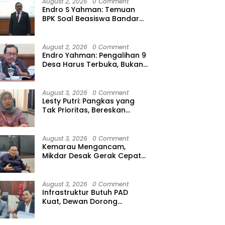
August 2, 2026
0 Comment
Endro S Yahman: Temuan
BPK Soal Beasiswa Bandar
Lampung Bukti Gagalnya
Tata Kelola Berlapis
August 2, 2026
0 Comment
Endro Yahman: Pengalihan 9
Desa Harus Terbuka, Bukan
Kesepakatan Elite
August 3, 2026
0 Comment
Lesty Putri: Pangkas yang
Tak Prioritas, Bereskan
Tunda Bayar
August 3, 2026
0 Comment
Kemarau Mengancam,
Mikdar Desak Gerak Cepat
Cegah Gagal Panen
August 3, 2026
0 Comment
Infrastruktur Butuh PAD
Kuat, Dewan Dorong
Optimalisasi Pajak Air
Permukaan