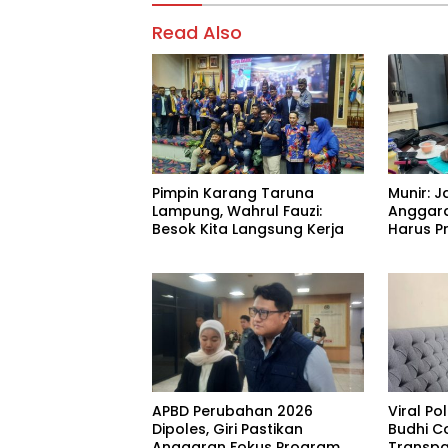
Read Also
Pimpin Karang Taruna
Munir: J
Lampung, Wahrul Fauzi:
Anggara
Besok Kita Langsung Kerja
Harus Pr
APBD Perubahan 2026
Viral P
Dipoles, Giri Pastikan
Budhi C
Anggaran Fokus Program
Transpa