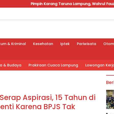
in Karang Taruna Lampung, Wahrul Fauzi: Besok Kita Langsun
um & Kriminal
Kesehatan
Iptek
Pariwisata
Otomo
tra & Budaya
Prakiraan Cuaca Lampung
Lowongan Kerj
Ber
rap Aspirasi, 15 Tahun di
henti Karena BPJS Tak