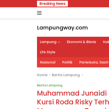
Skip
Breaking News
Pimp
to
content
Lampungway.com
Portal
Berita
Lampung
Ekonomi & Bisnis
Huk
Daerah
Lampung
Life Style
Terpercaya
dan
Nasional
Politik
Pariwisata, Sas
Terupdate
Home
Berita Lampung
Berita Lampung
Muhammad Junaidi Se
Kursi Roda Risky Ter