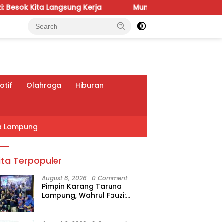
g Kerja
Munir: Jangan Dalih Anggaran, Water Meter Ha
tif
Olahraga
Hiburan
a Lampung
ita Terpopuler
August 8, 2026
0 Comment
Pimpin Karang Taruna
Lampung, Wahrul Fauzi:
Besok Kita Langsung Kerja