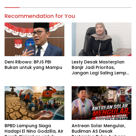
Recommendation for You
Deni Ribowo: BPJS PBI
Lesty Desak Masterplan
Bukan untuk yang Mampu
Banjir Jadi Prioritas,
Jangan Lagi Saling Lempar
Tanggung Jawab
BPBD Lampung Siaga
Antrean Solar Mengular,
Hadapi El Nino Godzilla, Air
Budiman AS Desak