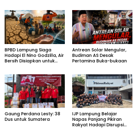
Tanggung Jawab
BPBD Lampung Siaga
Antrean Solar Mengular,
Hadapi El Nino Godzilla, Air
Budiman AS Desak
Bersih Disiapkan untuk
Pertamina Buka-bukaan
Wilayah Rawan
Kekeringan
Gaung Perdana Lesty: 38
IJP Lampung Belajar
Dus untuk Sumatera
Napas Panjang Pikiran
Rakyat Hadapi Disrupsi
Digital