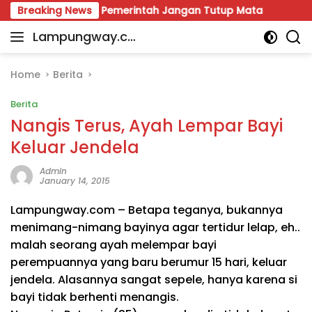
Skip
dana Desak Pemerintah Jangan Tutup Mata
Breaking News
Tegur Keb
to
Lampungway.co
content
Portal
m
Berita
Daerah
Home
Berita
Lampung
Berita
Terpercaya
dan
Nangis Terus, Ayah Lempar Bayi
Terupdate
Keluar Jendela
Admin
January 14, 2015
Lampungway.com – Betapa teganya, bukannya
menimang-nimang bayinya agar tertidur lelap, eh..
malah seorang ayah melempar bayi
perempuannya yang baru berumur 15 hari, keluar
jendela. Alasannya sangat sepele, hanya karena si
bayi tidak berhenti menangis.