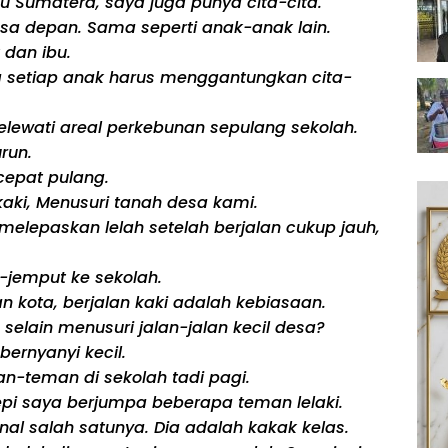
au Sumatera, saya juga punya cita-cita.
a depan. Sama seperti anak-anak lain.
 dan ibu.
a setiap anak harus menggantungkan cita-
elewati areal perkebunan sepulang sekolah.
run.
 cepat pulang.
kaki, Menusuri tanah desa kami.
melepaskan lelah setelah berjalan cukup jauh,
-jemput ke sekolah.
an kota, berjalan kaki adalah kebiasaan.
selain menusuri jalan-jalan kecil desa?
ernyanyi kecil.
-teman di sekolah tadi pagi.
sepi saya berjumpa beberapa teman lelaki.
al salah satunya. Dia adalah kakak kelas.