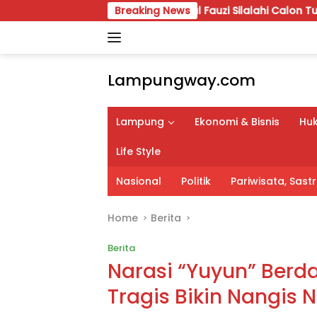
Skip
 Siap Digelar, Wahrul Fauzi Silalahi Calon Tunggal
Breaking News
A
to
content
Lampungway.com
Portal
Berita
Lampung
Ekonomi & Bisnis
Huk
Daerah
Lampung
Life Style
Terpercaya
dan
Nasional
Politik
Pariwisata, Sas
Terupdate
Home
Berita
Berita
Narasi “Yuyun” Berd
Tragis Bikin Nangis N