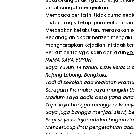
Satu Orang
anak
yg
baru saja pulan
amat sangat
mengerikan.
Membaca
cerita
ini
tidak
cuma
seol
histori
tragis
tetapi
pun
seolah
mam
Merasakan ketakutan, merasakan s
Sebahagian
akbar
netizen mengak
mengharapkan
kejadian ini
tidak
ter
Berikut
cerita
yg
disalin dari akun
Fb
NAMA SAYA YUYUN
Saya Yuyun, 14 tahun, siswi kelas 2
Rejang Lebong, Bengkulu.
Tadi di sekolah ada kegiatan Pra
Seragam Pramuka saya mungkin tid
Maklum saya gadis desa yang akra
Tapi saya bangga menggenakanny
Saya juga bangga menjadi siswi, 
Bagi saya belajar adalah bagian da
Mencerucup ilmu pengetahuan adal