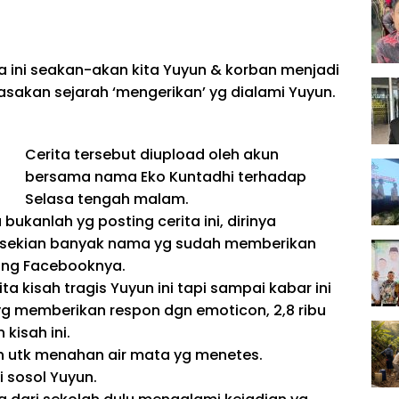
a
ini
seakan-akan
kita Yuyun
&
korban
menjadi
rasakan
sejarah
‘mengerikan’
yg
dialami Yuyun.
Cerita
tersebut
diupload
oleh akun
bersama
nama Eko Kuntadhi
terhadap
Selasa
tengah malam
.
u
bukanlah
yg
posting
cerita
ini,
dirinya
sekian banyak
nama
yg
sudah
memberikan
ing Facebooknya.
ita
kisah tragis Yuyun ini
tapi
sampai
kabar
ini
yg
memberikan respon
dgn
emoticon, 2,8 ribu
kisah ini.
h
utk
menahan air mata
yg
menetes.
i
sosol Yuyun.