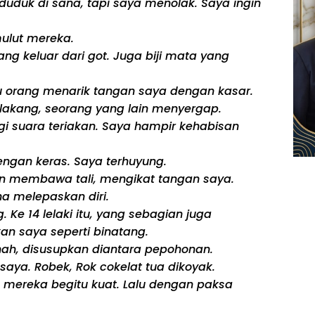
duk di sana, tapi saya menolak. Saya ingin
ulut mereka.
ng keluar dari got. Juga biji mata yang
tu orang menarik tangan saya dengan kasar.
elakang, seorang yang lain menyergap.
 suara teriakan. Saya hampir kehabisan
ngan keras. Saya terhuyung.
in membawa tali, mengikat tangan saya.
a melepaskan diri.
 Ke 14 lelaki itu, yang sebagian juga
n saya seperti binatang.
nah, disusupkan diantara pepohonan.
ya. Robek, Rok cokelat tua dikoyak.
n mereka begitu kuat. Lalu dengan paksa