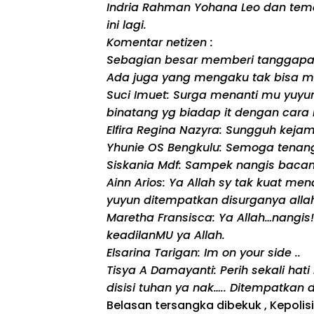
Indria Rahman Yohana Leo dan tem
ini lagi.
Komentar netizen :
Sebagian besar memberi tanggapa
Ada juga yang mengaku tak bisa m
Suci Imuet: Surga menanti mu yuy
binatang yg biadap it dengan cara 
Elfira Regina Nazyra: Sungguh
kejam
Yhunie OS Bengkulu: Semoga tenang 
Siskania Mdf: Sampek nangis baca
Ainn Arios: Ya Allah sy tak kuat m
yuyun ditempatkan disurganya alla
Maretha Fransisca: Ya Allah…nangis!
keadilanMU ya Allah.
Elsarina Tarigan: Im on your side ..
Tisya A Damayanti: Perih sekali ha
disisi tuhan ya nak….. Ditempatkan 
Belasan
tersangka
dibekuk
, Kepoli