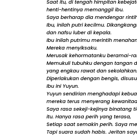
Saat itu, di tengah himpitan kebeja
henti-hentinya memanggil ibu.
Saya berharap dia mendengar rintih
Ibu, inilah putri kecilmu. Dikangk
dan nafsu luber di kepala.
Ibu inilah putrimu merintih menahan
Mereka menyiksaku.
Merusak kehormatanku beramai-ra
Memukuli tubuhku dengan tangan dan
yang engkau rawat dan sekolahkan
Diperlakukan dengan bengis, disusup
Ibu ini Yuyun.
Yuyun sendirian menghadapi kebuas
mereka terus menyerang kewanitaan
Saya rasa sekeji-kejinya binatang
itu. Hanya rasa perih yang terasa,
Setiap saat semakin perih. Saya men
Tapi suara sudah habis. Jeritan sa