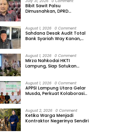
July 31, 2026
0 Comment
Bibit Sawit Palsu
Dimusnahkan, DPRD
Lampung Minta Peredaran
Ilegal Dibersihkan
August 1, 2026
0 Comment
Sahdana Desak Audit Total
Bank Syariah Way Kanan,
Minta Dirut hingga Jajaran
Diperiksa
August 1, 2026
0 Comment
Mirza Nahkodai HKTI
Lampung, Siap Satukan
Kekuatan Petani Hadapi
Kemarau
August 1, 2026
0 Comment
APPSI Lampung Utara Gelar
Musda, Perkuat Kolaborasi
Pedagang Pasar Menuju
Indonesia Maju dan
Bermartabat
August 2, 2026
0 Comment
Ketika Warga Menjadi
Kontraktor Negerinya Sendiri