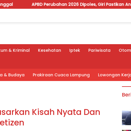
PBD Perubahan 2026 Dipoles, Giri Pastikan Anggaran Fokus Pr
um & Kriminal
Kesehatan
Iptek
Pariwisata
Otomo
tra & Budaya
Prakiraan Cuaca Lampung
Lowongan Kerj
Ber
asarkan Kisah Nyata Dan
etizen