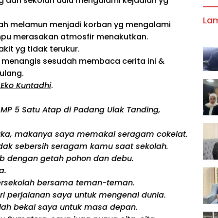
g dari sekolah
dulu
mengalami kejadian
yg
La
ah
melamun
menjadi
korban
yg
mengalami
pu
merasakan atmosfir menakutkan.
akit
yg
tidak
terukur.
u menangis
sesudah
membaca
cerita
ini
&
ulang.
Eko Kuntadhi
.
 SMP 5 Satu Atap di Padang Ulak Tanding,
muka, makanya saya memakai seragam cokelat.
ak sebersih seragam kamu saat sekolah.
b dengan getah pohon dan debu.
a.
bersekolah bersama teman-teman.
ri perjalanan saya untuk mengenal dunia.
ah bekal saya untuk masa depan.