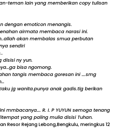
an-teman lain yang memberikan copy tulisan
n dengan emoticon menangis.
enahan airmata membaca narasi ini.
un..allah akan membalas smua perbutan
nya sendiri
..
disisi ny yun.
nya…ga bisa ngomong.
enahan tangis membaca goresan ini ….smg
h…
!aku jg wanita.punya anak gadis.tlg berikan
ti ini mmbacanya…. R. I. P YUYUN semoga tenang
ditempat yang paling mulia disisi Tuhan.
sian Resor Rejang Lebong,Bengkulu, meringkus 12