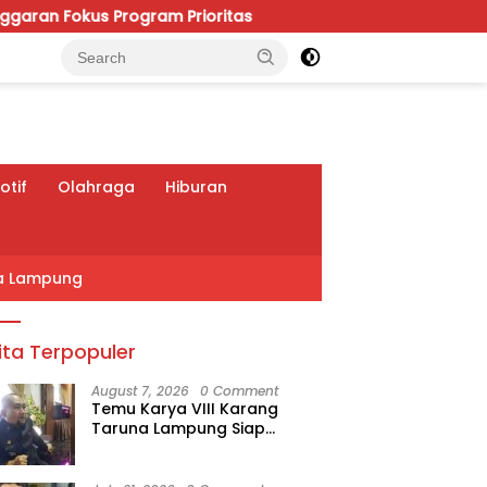
ogram Prioritas
Viral Polemik IGD RSUDAM, Budhi Co
tif
Olahraga
Hiburan
a Lampung
ita Terpopuler
August 7, 2026
0 Comment
Temu Karya VIII Karang
Taruna Lampung Siap
Digelar, Wahrul Fauzi Silalahi
Calon Tunggal