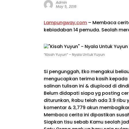
Admin
May 5, 2016
Lampungway.com
– Membaca
cerit
kebiadaban 14 pemuda. Seolah me
“Kisah Yuyun” – Nyala Untuk Yuyun
Si pengunggah, Eko mengakui
belia
mengucapkan terima kasih
kepada
salinan tulisan ini
&
diupload
di dind
Belum
didapati
siapa
yg
posting
cer
diturunkan, Rabu
telah
ada 3.9 ribu
komentar
&
3,779 akun membagikan 
Membaca
cerita
ini
dipastikan
susa
Siapkan tisu
sebab
Kamu
seolah
jad