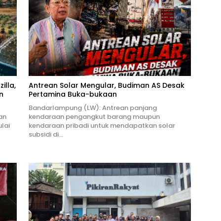
illa,
Antrean Solar Mengular, Budiman AS Desak
n
Pertamina Buka-bukaan
Bandarlampung (LW): Antrean panjang
an
kendaraan pengangkut barang maupun
lai
kendaraan pribadi untuk mendapatkan solar
subsidi di…