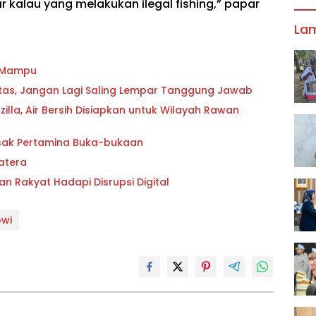
ar kalau yang melakukan ilegal fishing,” papar
La
g Mampu
oritas, Jangan Lagi Saling Lempar Tanggung Jawab
lla, Air Bersih Disiapkan untuk Wilayah Rawan
esak Pertamina Buka-bukaan
atera
an Rakyat Hadapi Disrupsi Digital
owi