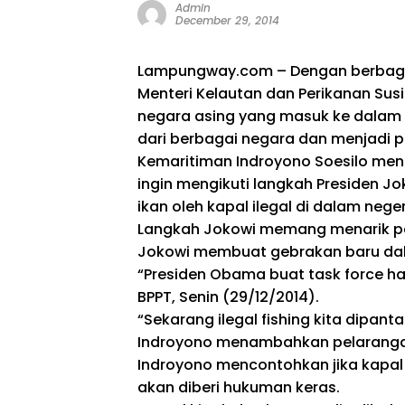
Admin
December 29, 2014
Lampungway.com – Dengan berbagai
Menteri Kelautan dan Perikanan Sus
negara asing yang masuk ke dalam 
dari berbagai negara dan menjadi p
Kemaritiman Indroyono Soesilo men
ingin mengikuti langkah Presiden 
ikan oleh kapal ilegal di dalam neger
Langkah Jokowi memang menarik per
Jokowi membuat gebrakan baru dal
“Presiden Obama buat task force hada
BPPT, Senin (29/12/2014).
“Sekarang ilegal fishing kita dipan
Indroyono menambahkan pelarangan i
Indroyono mencontohkan jika kapal I
akan diberi hukuman keras.