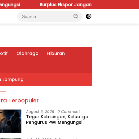
Surplus Ekspor Jangan Sekadar Angka, Heni Susilo Dorong 
tif
Olahraga
Hiburan
a Lampung
ita Terpopuler
August 6, 2026
0 Comment
Tegur Kebisingan, Keluarga
Pengurus PWI Mengungsi