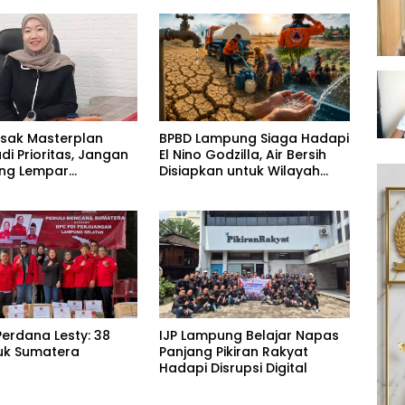
esak Masterplan
BPBD Lampung Siaga Hadapi
adi Prioritas, Jangan
El Nino Godzilla, Air Bersih
ling Lempar
Disiapkan untuk Wilayah
ng Jawab
Rawan Kekeringan
erdana Lesty: 38
IJP Lampung Belajar Napas
uk Sumatera
Panjang Pikiran Rakyat
Hadapi Disrupsi Digital