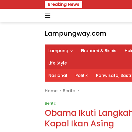
Skip
Breaking News
to
content
Lampungway.com
Portal
Berita
Lampung
Ekonomi & Bisnis
Huk
Daerah
Lampung
Life Style
Terpercaya
dan
Nasional
Politik
Pariwisata, Sas
Terupdate
Home
Berita
Berita
Obama Ikuti Langkah
Kapal Ikan Asing