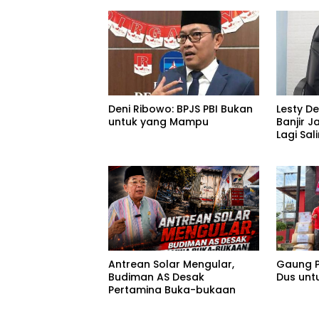
Deni Ribowo: BPJS PBI Bukan
Lesty D
untuk yang Mampu
Banjir J
Lagi Sa
Tanggu
Antrean Solar Mengular,
Gaung P
Budiman AS Desak
Dus unt
Pertamina Buka-bukaan