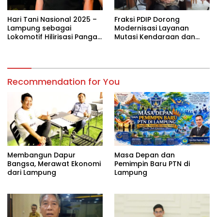
Hari Tani Nasional 2025 –
Fraksi PDIP Dorong
Lampung sebagai
Modernisasi Layanan
Lokomotif Hilirisasi Pangan
Mutasi Kendaraan dan
untuk Indonesia Emas
Sosialisasi Program
Pemutihan Pajak di
Lampung
Recommendation for You
Membangun Dapur
Masa Depan dan
Bangsa, Merawat Ekonomi
Pemimpin Baru PTN di
dari Lampung
Lampung