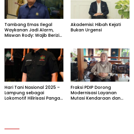
Tambang Emas Ilegal
Akademisi: Hibah Kejati
Waykanan Jadi Alarm,
Bukan Urgensi
Miswan Rody: Wajib Berizin
dan Sesuai Aturan
Hari Tani Nasional 2025 –
Fraksi PDIP Dorong
Lampung sebagai
Modernisasi Layanan
Lokomotif Hilirisasi Pangan
Mutasi Kendaraan dan
untuk Indonesia Emas
Sosialisasi Program
Pemutihan Pajak di
Lampung