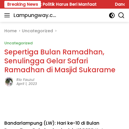
Skip
Lampung: Politik Harus Beri Manfaat
Breaking News
Dana BOS Way K
to
Lampungway.co
content
Portal
m
Berita
Daerah
Home
Uncategorized
Lampung
Uncategorized
Terpercaya
dan
Sepertiga Bulan Ramadhan,
Terupdate
Senulingga Gelar Safari
Ramadhan di Masjid Sukarame
Rio Fauzul
April 1, 2023
Bandarlampung (LW): Hari ke-10 di Bulan