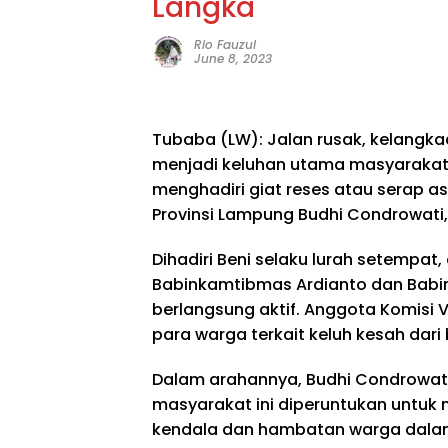
Langka
Rio Fauzul
June 8, 2023
Tubaba (LW): Jalan rusak, kelangk
menjadi keluhan utama masyarakat
menghadiri giat reses atau serap a
Provinsi Lampung Budhi Condrowati,
Dihadiri Beni selaku lurah setempa
Babinkamtibmas Ardianto dan Babins
berlangsung aktif. Anggota Komisi 
para warga terkait keluh kesah dar
Dalam arahannya, Budhi Condrowati
masyarakat ini diperuntukan untuk
kendala dan hambatan warga dalam