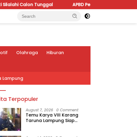
nggal
APBD Perubahan 2026 Dipoles, Giri Pastikan Ang
tif
Olahraga
Hiburan
a Lampung
ita Terpopuler
August 7, 2026
0 Comment
Temu Karya VIII Karang
Taruna Lampung Siap
Digelar, Wahrul Fauzi Silalahi
Calon Tunggal