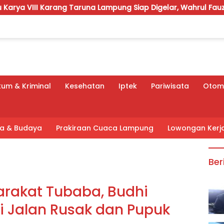
Taruna Lampung Siap Digelar, Wahrul Fauzi Silalahi Calon Tu
um & Kriminal
Kesehatan
Iptek
Pariwisata
Otomo
tra & Budaya
Prakiraan Cuaca Lampung
Lowongan Kerj
Ber
arakat Tubaba, Budhi
i Jalan Rusak dan Pupuk