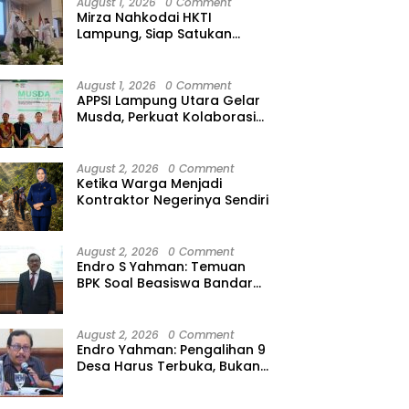
August 1, 2026
0 Comment
Mirza Nahkodai HKTI
Lampung, Siap Satukan
Kekuatan Petani Hadapi
Kemarau
August 1, 2026
0 Comment
APPSI Lampung Utara Gelar
Musda, Perkuat Kolaborasi
Pedagang Pasar Menuju
Indonesia Maju dan
Bermartabat
August 2, 2026
0 Comment
Ketika Warga Menjadi
Kontraktor Negerinya Sendiri
August 2, 2026
0 Comment
Endro S Yahman: Temuan
BPK Soal Beasiswa Bandar
Lampung Bukti Gagalnya
Tata Kelola Berlapis
August 2, 2026
0 Comment
Endro Yahman: Pengalihan 9
Desa Harus Terbuka, Bukan
Kesepakatan Elite