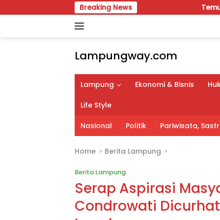
Skip
Breaking News
Temu Karya VIII Karang 
to
content
Lampungway.com
Portal
Berita
Lampung
Ekonomi & Bisnis
Huk
Daerah
Lampung
Life Style
Terpercaya
dan
Nasional
Politik
Pariwisata, Sas
Terupdate
Home
Berita Lampung
Berita Lampung
Serap Aspirasi Masy
Condrowati Dicurhat