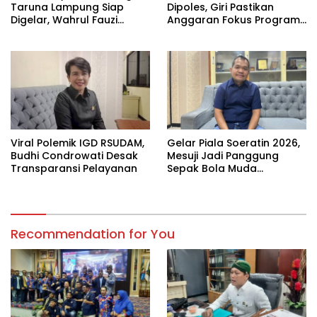
Taruna Lampung Siap
Dipoles, Giri Pastikan
Digelar, Wahrul Fauzi
Anggaran Fokus Program
Silalahi Calon Tunggal
Prioritas
Viral Polemik IGD RSUDAM,
Gelar Piala Soeratin 2026,
Budhi Condrowati Desak
Mesuji Jadi Panggung
Transparansi Pelayanan
Sepak Bola Muda
Lampung
Recommendation for You