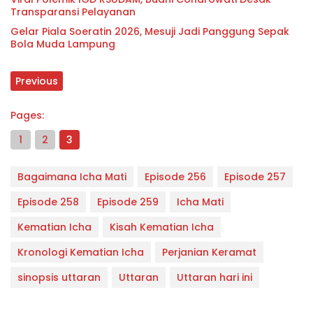
Transparansi Pelayanan
Gelar Piala Soeratin 2026, Mesuji Jadi Panggung Sepak
Bola Muda Lampung
Previous
Pages:
1
2
3
Bagaimana Icha Mati
Episode 256
Episode 257
Episode 258
Episode 259
Icha Mati
Kematian Icha
Kisah Kematian Icha
Kronologi Kematian Icha
Perjanian Keramat
sinopsis uttaran
Uttaran
Uttaran hari ini