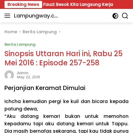
Skip
 Wahrul Fauzi: Besok Kita Langsung Kerja
Breaking News
Munir: Jan
to
Lampungway.co
content
Portal
m
Berita
Daerah
Home
Berita Lampung
Lampung
Berita Lampung
Terpercaya
dan
Sinopsis Uttaran Hari ini, Rabu 25
Terupdate
Mei 2016 : Episode 257-258
Admin
May 22, 2016
Perjanjian Keramat Dimulai
Ichcha kemudian pergi ke kuil dan bicara kepada
patung dewa,
“Aku datang kemari bukan untuk memohon
kepadamu tapi aku datang kemari untuk Tappu.
Dia masih bernafas sekarang, tapi kau tidak punya