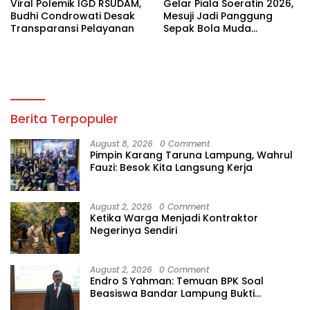
Viral Polemik IGD RSUDAM,
Gelar Piala Soeratin 2026,
Budhi Condrowati Desak
Mesuji Jadi Panggung
Transparansi Pelayanan
Sepak Bola Muda
Lampung
Berita Terpopuler
August 8, 2026
0 Comment
Pimpin Karang Taruna Lampung, Wahrul
Fauzi: Besok Kita Langsung Kerja
August 2, 2026
0 Comment
Ketika Warga Menjadi Kontraktor
Negerinya Sendiri
August 2, 2026
0 Comment
Endro S Yahman: Temuan BPK Soal
Beasiswa Bandar Lampung Bukti
Gagalnya Tata Kelola Berlapis