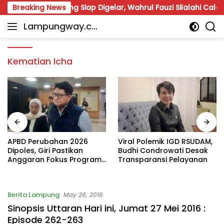
Skip
aruna Lampung Siap Digelar, Wahrul Fauzi Silalahi Calon Tung
Breaking News
to
Lampungway.co
content
Portal
m
Berita
Daerah
Kematian Icha
Lampung
Terpercaya
dan
Terupdate
APBD Perubahan 2026
Viral Polemik IGD RSUDAM,
Dipoles, Giri Pastikan
Budhi Condrowati Desak
Anggaran Fokus Program
Transparansi Pelayanan
Prioritas
Berita Lampung
May 26, 2016
Sinopsis Uttaran Hari ini, Jumat 27 Mei 2016 :
Episode 262-263