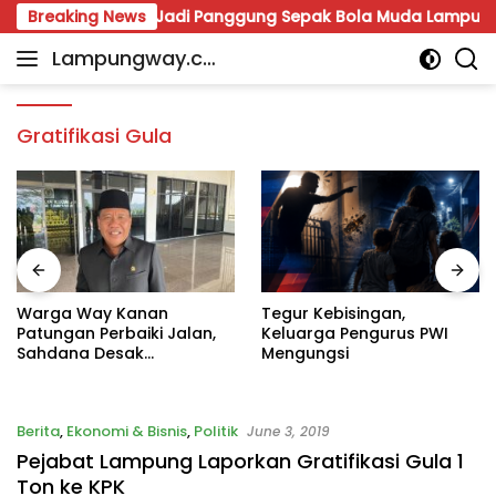
Skip
in 2026, Mesuji Jadi Panggung Sepak Bola Muda Lampung
Breaking News
to
Lampungway.co
content
Portal
m
Berita
Daerah
Gratifikasi Gula
Lampung
Terpercaya
dan
Terupdate
Warga Way Kanan
Tegur Kebisingan,
Patungan Perbaiki Jalan,
Keluarga Pengurus PWI
Sahdana Desak
Mengungsi
Pemerintah Jangan Tutup
Mata
Berita
,
Ekonomi & Bisnis
,
Politik
June 3, 2019
Pejabat Lampung Laporkan Gratifikasi Gula 1
Ton ke KPK