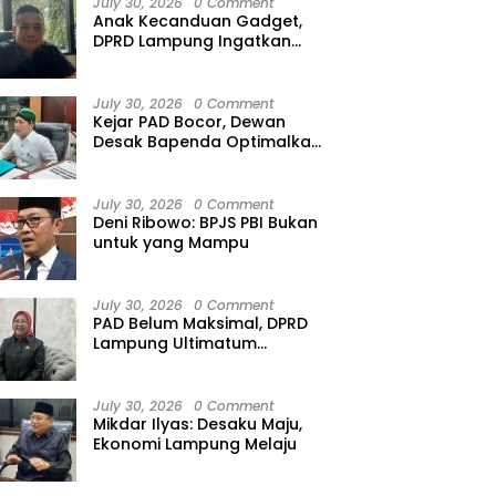
July 30, 2026
0 Comment
Anak Kecanduan Gadget,
DPRD Lampung Ingatkan
n Bidik Potensi PAD
Arinal Segera Disidang,
K
Ancaman Speech Delay
anian
Kejati Lampung Targetkan
M
Pelimpahan Berkas Bulan Ini
K
July 30, 2026
0 Comment
Kejar PAD Bocor, Dewan
Desak Bapenda Optimalkan
Gali PAP
July 30, 2026
0 Comment
Deni Ribowo: BPJS PBI Bukan
untuk yang Mampu
July 30, 2026
0 Comment
PAD Belum Maksimal, DPRD
Lampung Ultimatum
Bapenda
July 30, 2026
0 Comment
Mikdar Ilyas: Desaku Maju,
Ekonomi Lampung Melaju