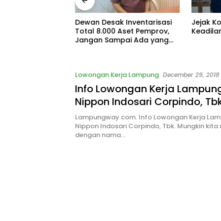
spor Jangan
Dewan Desak Inventarisasi
Jejak K
ka, Heni Susilo
Total 8.000 Aset Pemprov,
Keadila
isasi
Jangan Sampai Ada yang
Hilang
Lowongan Kerja Lampung
December 29, 2018
Info Lowongan Kerja Lampun
Nippon Indosari Corpindo, Tb
Lampungway.com. Info Lowongan Kerja Lam
Nippon Indosari Corpindo, Tbk. Mungkin kita
dengan nama…