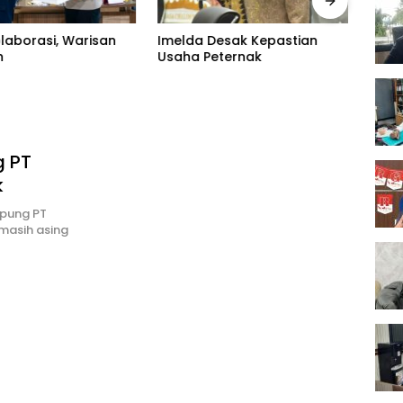
olaborasi, Warisan
Imelda Desak Kepastian
Dewa
n
Usaha Peternak
Pert
g PT
k
pung PT
 masih asing