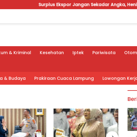
Surplus Ekspor Jangan Sekadar Angka, Heni Susilo Do
um & Kriminal
Kesehatan
Iptek
Pariwisata
Otomo
tra & Budaya
Prakiraan Cuaca Lampung
Lowongan Kerj
Ber