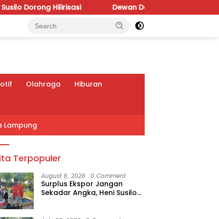
rong Hilirisasi
Dewan Desak Inventarisasi Total 8.0
tif
Olahraga
Hiburan
a Lampung
ita Terpopuler
August 6, 2026
0 Comment
Surplus Ekspor Jangan
Sekadar Angka, Heni Susilo
Dorong Hilirisasi