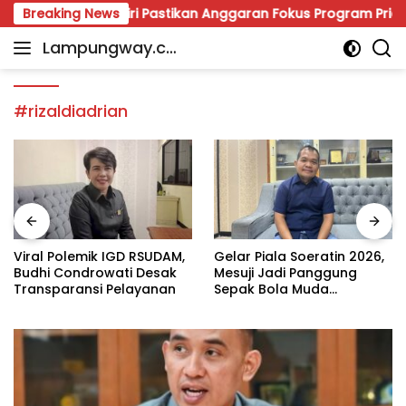
Skip
 Dipoles, Giri Pastikan Anggaran Fokus Program Prioritas
Breaking News
to
Lampungway.co
content
Portal
m
Berita
Daerah
#rizaldiadrian
Lampung
Terpercaya
dan
Terupdate
Viral Polemik IGD RSUDAM,
Gelar Piala Soeratin 2026,
Budhi Condrowati Desak
Mesuji Jadi Panggung
Transparansi Pelayanan
Sepak Bola Muda
Lampung