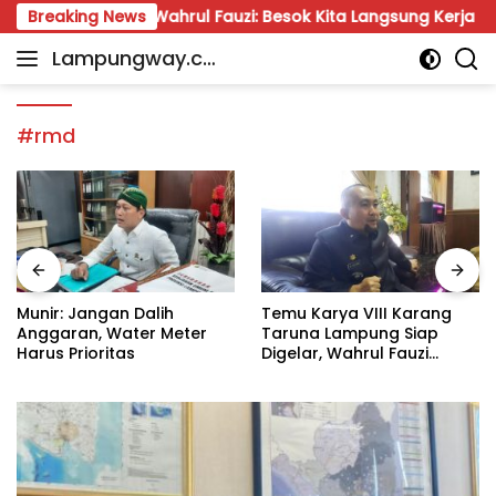
Skip
 Lampung, Wahrul Fauzi: Besok Kita Langsung Kerja
Breaking News
M
to
Lampungway.co
content
Portal
m
Berita
Daerah
#rmd
Lampung
Terpercaya
dan
Terupdate
Munir: Jangan Dalih
Temu Karya VIII Karang
Anggaran, Water Meter
Taruna Lampung Siap
Harus Prioritas
Digelar, Wahrul Fauzi
Silalahi Calon Tunggal