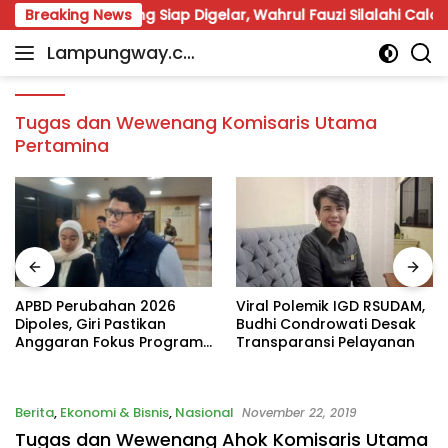
Skip
runa Lampung Siap Digelar, Wahrul Fauzi Silalahi Calon Tung
Breaking News
to
Lampungway.co
content
Portal
m
Berita
Daerah
Tugas dan Wewenang Komisaris Utama
Lampung
Pertamina
Terpercaya
dan
Terupdate
APBD Perubahan 2026
Viral Polemik IGD RSUDAM,
Dipoles, Giri Pastikan
Budhi Condrowati Desak
Anggaran Fokus Program
Transparansi Pelayanan
Prioritas
Berita
,
Ekonomi & Bisnis
,
Nasional
November 22, 2019
Tugas dan Wewenang Ahok Komisaris Utama