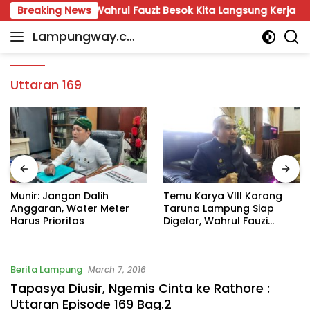
Skip
a Lampung, Wahrul Fauzi: Besok Kita Langsung Kerja
Breaking News
to
Lampungway.co
content
Portal
m
Berita
Daerah
Uttaran 169
Lampung
Terpercaya
dan
Terupdate
Munir: Jangan Dalih
Temu Karya VIII Karang
Anggaran, Water Meter
Taruna Lampung Siap
Harus Prioritas
Digelar, Wahrul Fauzi
Silalahi Calon Tunggal
Berita Lampung
March 7, 2016
Tapasya Diusir, Ngemis Cinta ke Rathore :
Uttaran Episode 169 Bag.2